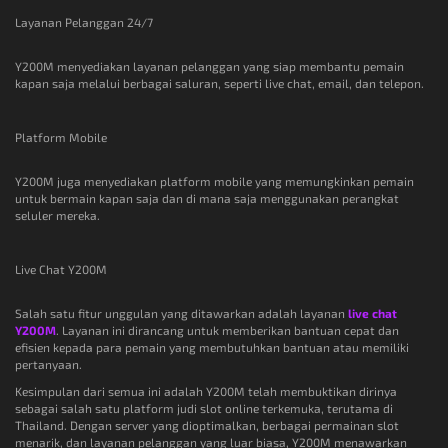
Layanan Pelanggan 24/7
Y200M menyediakan layanan pelanggan yang siap membantu pemain
kapan saja melalui berbagai saluran, seperti live chat, email, dan telepon.
Platform Mobile
Y200M juga menyediakan platform mobile yang memungkinkan pemain
untuk bermain kapan saja dan di mana saja menggunakan perangkat
seluler mereka.
Live Chat Y200M
Salah satu fitur unggulan yang ditawarkan adalah layanan
live chat
Y200M
. Layanan ini dirancang untuk memberikan bantuan cepat dan
efisien kepada para pemain yang membutuhkan bantuan atau memiliki
pertanyaan.
Kesimpulan dari semua ini adalah Y200M telah membuktikan dirinya
sebagai salah satu platform judi slot online terkemuka, terutama di
Thailand. Dengan server yang dioptimalkan, berbagai permainan slot
menarik, dan layanan pelanggan yang luar biasa, Y200M menawarkan