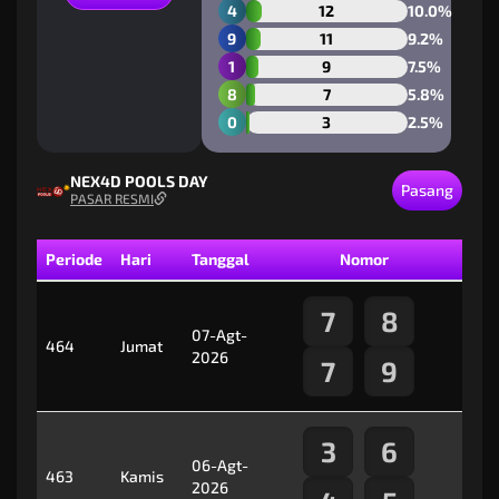
4
12
10.0%
9
11
9.2%
1
9
7.5%
8
7
5.8%
0
3
2.5%
NEX4D POOLS DAY
Pasang
PASAR RESMI
Periode
Hari
Tanggal
Nomor
7
8
07-Agt-
464
Jumat
2026
7
9
3
6
06-Agt-
463
Kamis
2026