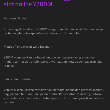
slot online Y200M
Registrasi Mudah
Proses registrasi di situs Y200M sangat mudah dan cepat. Pemain hanya
perlu mengisi beberapa informasi dasar untuk memulai.
Metode Pembayaran yang Beragam
Y200M menawarkan berbagai metode pembayaran yang aman dan
mudah, termasuk transfer bank, e-wallet, dan metode pembayaran lokal
lainnya.
Bonus dan Promosi
Y200M dikenal karena menawarkan berbagai bonus dan promosi menarik
bagi pemain baru maupun pemain setia. Bonus selamat datang, putaran
gratis, dan cashback adalah beberapa contoh promosi yang bisa dinikmati
pemain.