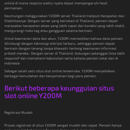
online di mana respons waktu nyata dapat mempengaruhi hasil
permainan.
Keuntungan menggunakan Y200M server Thailand meliputi Kecepatan dan
Stabilitasnya. Dengan server yang berlokasi di Thailand, pemain dapat
merasakan kecepatan akses yang lebih cepat dan koneksi yang lebih stabil,
mengurangi risiko lag atau gangguan selama bermain.
Untuk keamanan data dan akun, Y200M memastikan bahwa data pemain
dilindungi dengan teknologi enkripsi terbaru, sehingga pemain dapat
bermain dengan tenang tanpa khawatir tentang keamanan informasi
pribadi mereka.: Dengan server di Thailand, dukungan pelanggan bisa lebih
responsif dan memahami kebutuhan serta bahasa pemain lokal dan di
Indonesia
Sebagai salah satu situs slot online terkemuka, Y200M menyediakan
berbagai kemudahan dan kenyamanan bagi para pemain.
Berikut beberapa keunggulan situs
slot online Y200M
Registrasi Mudah
Proses registrasi di situs Y200M sangat mudah dan cepat. Pemain hanya
perlu mengisi beberapa informasi dasar untuk memulai.