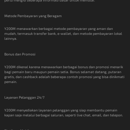
Metode Pembayaran yang Beragam
Y200M menawarkan berbagai metode pembayaran yang aman dan
mudah, termasuk transfer bank, e-wallet, dan metode pembayaran lokal
lainnya.
Bonus dan Promosi
Y200M dikenal karena menawarkan berbagai bonus dan promosi menarik
bagi pemain baru maupun pemain setia. Bonus selamat datang, putaran
gratis, dan cashback adalah beberapa contoh promosi yang bisa dinikmati
pemain.
Layanan Pelanggan 24/7
Y200M menyediakan layanan pelanggan yang siap membantu pemain
kapan saja melalui berbagai saluran, seperti live chat, email, dan telepon.