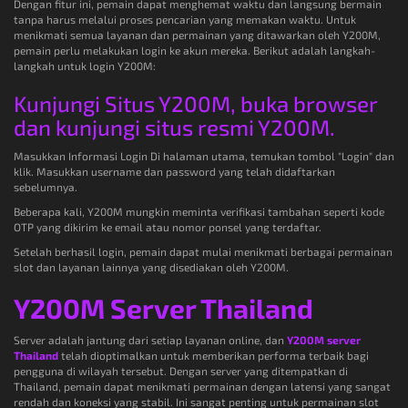
Dengan fitur ini, pemain dapat menghemat waktu dan langsung bermain
tanpa harus melalui proses pencarian yang memakan waktu. Untuk
menikmati semua layanan dan permainan yang ditawarkan oleh Y200M,
pemain perlu melakukan login ke akun mereka. Berikut adalah langkah-
langkah untuk login Y200M:
Kunjungi Situs Y200M, buka browser
dan kunjungi situs resmi Y200M.
Masukkan Informasi Login Di halaman utama, temukan tombol "Login" dan
klik. Masukkan username dan password yang telah didaftarkan
sebelumnya.
Beberapa kali, Y200M mungkin meminta verifikasi tambahan seperti kode
OTP yang dikirim ke email atau nomor ponsel yang terdaftar.
Setelah berhasil login, pemain dapat mulai menikmati berbagai permainan
slot dan layanan lainnya yang disediakan oleh Y200M.
Y200M Server Thailand
Server adalah jantung dari setiap layanan online, dan
Y200M server
Thailand
telah dioptimalkan untuk memberikan performa terbaik bagi
pengguna di wilayah tersebut. Dengan server yang ditempatkan di
Thailand, pemain dapat menikmati permainan dengan latensi yang sangat
rendah dan koneksi yang stabil. Ini sangat penting untuk permainan slot