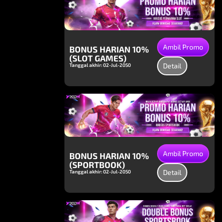
Ambil Promo
BONUS HARIAN 10%
(SLOT GAMES)
Detail
Tanggal akhir:
02-Jul-2050
Ambil Promo
BONUS HARIAN 10%
(SPORTBOOK)
Detail
Tanggal akhir:
02-Jul-2050