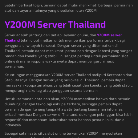
Setelah berhasil login, pemain dapat mulai menikmati berbagai permainan
slot dan layanan lainnya yang disediakan oleh Y200M.
Y200M Server Thailand
Server adalah jantung dari setiap layanan online, dan
Y200M server
Thailand
telah dioptimalkan untuk memberikan performa terbaik bagi
pengguna di wilayah tersebut. Dengan server yang ditempatkan di
Thailand, pemain dapat menikmati permainan dengan latensi yang sangat
rendah dan koneksi yang stabil. Ini sangat penting untuk permainan slot
online di mana respons waktu nyata dapat mempengaruhi hasil
permainan.
Keuntungan menggunakan Y200M server Thailand meliputi Kecepatan dan
Stabilitasnya. Dengan server yang berlokasi di Thailand, pemain dapat
merasakan kecepatan akses yang lebih cepat dan koneksi yang lebih stabil,
mengurangi risiko lag atau gangguan selama bermain.
Untuk keamanan data dan akun, Y200M memastikan bahwa data pemain
dilindungi dengan teknologi enkripsi terbaru, sehingga pemain dapat
bermain dengan tenang tanpa khawatir tentang keamanan informasi
pribadi mereka.: Dengan server di Thailand, dukungan pelanggan bisa lebih
responsif dan memahami kebutuhan serta bahasa pemain lokal dan di
Indonesia
Sebagai salah satu situs slot online terkemuka, Y200M menyediakan