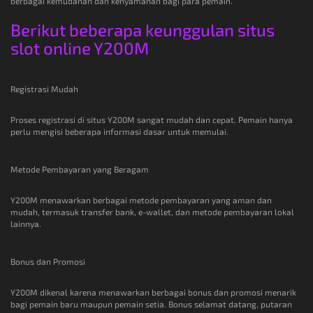
berbagai kemudahan dan kenyamanan bagi para pemain.
Berikut beberapa keunggulan situs
slot online Y200M
Registrasi Mudah
Proses registrasi di situs Y200M sangat mudah dan cepat. Pemain hanya
perlu mengisi beberapa informasi dasar untuk memulai.
Metode Pembayaran yang Beragam
Y200M menawarkan berbagai metode pembayaran yang aman dan
mudah, termasuk transfer bank, e-wallet, dan metode pembayaran lokal
lainnya.
Bonus dan Promosi
Y200M dikenal karena menawarkan berbagai bonus dan promosi menarik
bagi pemain baru maupun pemain setia. Bonus selamat datang, putaran