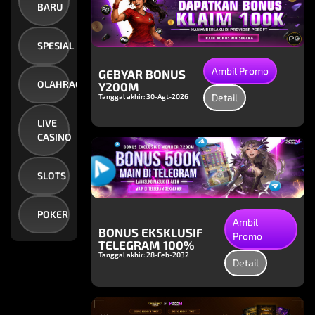
BARU
SPESIAL
Ambil Promo
GEBYAR BONUS
OLAHRAGA
Y200M
Detail
Tanggal akhir:
30-Agt-2026
LIVE
CASINO
SLOTS
POKER
Ambil
BONUS EKSKLUSIF
Promo
TELEGRAM 100%
Tanggal akhir:
28-Feb-2032
Detail