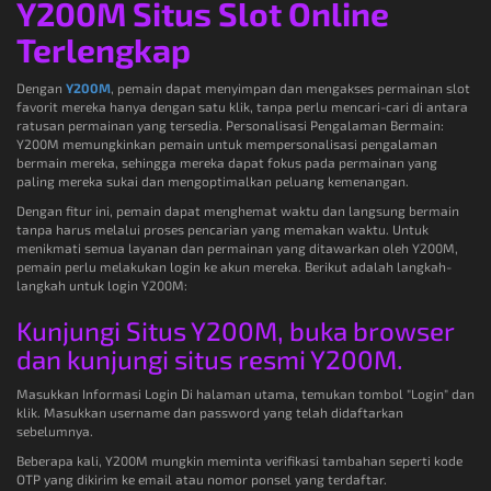
Y200M Situs Slot Online
Terlengkap
Dengan
Y200M
, pemain dapat menyimpan dan mengakses permainan slot
favorit mereka hanya dengan satu klik, tanpa perlu mencari-cari di antara
ratusan permainan yang tersedia. Personalisasi Pengalaman Bermain:
Y200M memungkinkan pemain untuk mempersonalisasi pengalaman
bermain mereka, sehingga mereka dapat fokus pada permainan yang
paling mereka sukai dan mengoptimalkan peluang kemenangan.
Dengan fitur ini, pemain dapat menghemat waktu dan langsung bermain
tanpa harus melalui proses pencarian yang memakan waktu. Untuk
menikmati semua layanan dan permainan yang ditawarkan oleh Y200M,
pemain perlu melakukan login ke akun mereka. Berikut adalah langkah-
langkah untuk login Y200M:
Kunjungi Situs Y200M, buka browser
dan kunjungi situs resmi Y200M.
Masukkan Informasi Login Di halaman utama, temukan tombol "Login" dan
klik. Masukkan username dan password yang telah didaftarkan
sebelumnya.
Beberapa kali, Y200M mungkin meminta verifikasi tambahan seperti kode
OTP yang dikirim ke email atau nomor ponsel yang terdaftar.