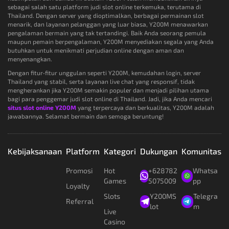
sebagai salah satu platform judi slot online terkemuka, terutama di
Thailand. Dengan server yang dioptimalkan, berbagai permainan slot
menarik, dan layanan pelanggan yang luar biasa, Y200M menawarkan
pengalaman bermain yang tak tertandingi. Baik Anda seorang pemula
maupun pemain berpengalaman, Y200M menyediakan segala yang Anda
butuhkan untuk menikmati perjudian online dengan aman dan
menyenangkan.
Dengan fitur-fitur unggulan seperti Y200M, kemudahan login, server
Thailand yang stabil, serta layanan live chat yang responsif, tidak
mengherankan jika Y200M semakin populer dan menjadi pilihan utama
bagi para penggemar judi slot online di Thailand. Jadi, jika Anda mencari
situs slot online Y200M
yang terpercaya dan berkualitas, Y200M adalah
jawabannya. Selamat bermain dan semoga beruntung!
Kebijaksanaan
Platform
Kategori
Dukungan
Komunitas
Promosi
Hot
+628782
Whatsa
Games
5075009
pp
Loyalty
Slots
Y200MS
Telegra
Referral
lot
m
Live
Casino