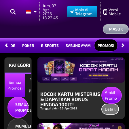
Jum, 07-
Agt-
Main di
Versi
2026
Telegram
Mobile
18.22.45
MASUK
ARCADE
POKER
E-SPORTS
SABUNG AYAM
PROMOSI
KATEGORI
Semua
Semua
Event
Promosi
Provider
Ambil
KOCOK KARTU MISTERIUS
Promo
& DAPATKAN BONUS
HINGGA 100JT!
SEMUA
Detail
Tanggal akhir:
26-Apr-2035
PROMOSI
MEMBER