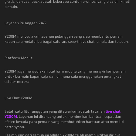
gratis, dan cashback adalah beberapa contoh promosi yang bisa dinikmati
pemain.
Layanan Pelanggan 24/7
Y200M menyediakan layanan pelanggan yang siap membantu pemain
kapan saja melalui berbagai saluran, seperti live chat, email, dan telepon.
Platform Mobile
Y200M juga menyediakan platform mobile yang memungkinkan pemain
untuk bermain kapan saja dan di mana saja menggunakan perangkat
seluler mereka.
Live Chat Y200M
Salah satu fitur unggulan yang ditawarkan adalah layanan
live chat
Y200M
. Layanan ini dirancang untuk memberikan bantuan cepat dan
efisien kepada para pemain yang membutuhkan bantuan atau memiliki
pertanyaan.
Kesimpulan dari semua ini adalah Y200M telah membuktikan dirinya