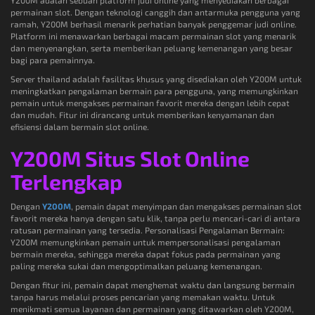
Y200M adalah sebuah platform judi online yang menyediakan berbagai
permainan slot. Dengan teknologi canggih dan antarmuka pengguna yang
ramah, Y200M berhasil menarik perhatian banyak penggemar judi online.
Platform ini menawarkan berbagai macam permainan slot yang menarik
dan menyenangkan, serta memberikan peluang kemenangan yang besar
bagi para pemainnya.
Server thailand adalah fasilitas khusus yang disediakan oleh Y200M untuk
meningkatkan pengalaman bermain para pengguna, yang memungkinkan
pemain untuk mengakses permainan favorit mereka dengan lebih cepat
dan mudah. Fitur ini dirancang untuk memberikan kenyamanan dan
efisiensi dalam bermain slot online.
Y200M Situs Slot Online
Terlengkap
Dengan
Y200M
, pemain dapat menyimpan dan mengakses permainan slot
favorit mereka hanya dengan satu klik, tanpa perlu mencari-cari di antara
ratusan permainan yang tersedia. Personalisasi Pengalaman Bermain:
Y200M memungkinkan pemain untuk mempersonalisasi pengalaman
bermain mereka, sehingga mereka dapat fokus pada permainan yang
paling mereka sukai dan mengoptimalkan peluang kemenangan.
Dengan fitur ini, pemain dapat menghemat waktu dan langsung bermain
tanpa harus melalui proses pencarian yang memakan waktu. Untuk
menikmati semua layanan dan permainan yang ditawarkan oleh Y200M,