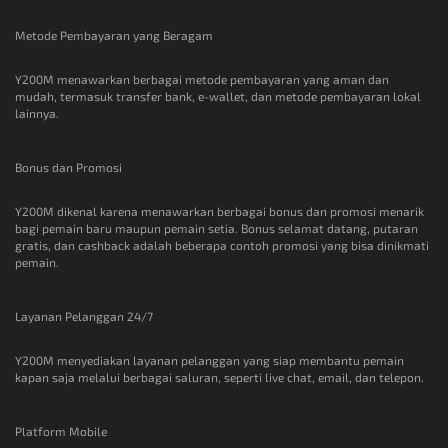
Metode Pembayaran yang Beragam
Y200M menawarkan berbagai metode pembayaran yang aman dan
mudah, termasuk transfer bank, e-wallet, dan metode pembayaran lokal
lainnya.
Bonus dan Promosi
Y200M dikenal karena menawarkan berbagai bonus dan promosi menarik
bagi pemain baru maupun pemain setia. Bonus selamat datang, putaran
gratis, dan cashback adalah beberapa contoh promosi yang bisa dinikmati
pemain.
Layanan Pelanggan 24/7
Y200M menyediakan layanan pelanggan yang siap membantu pemain
kapan saja melalui berbagai saluran, seperti live chat, email, dan telepon.
Platform Mobile