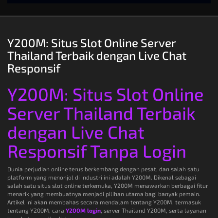
Y200M: Situs Slot Online Server
Thailand Terbaik dengan Live Chat
Responsif
Y200M: Situs Slot Online
Server Thailand Terbaik
dengan Live Chat
Responsif Tanpa Login
Dunia perjudian online terus berkembang dengan pesat, dan salah satu
platform yang menonjol di industri ini adalah Y200M. Dikenal sebagai
salah satu situs slot online terkemuka, Y200M menawarkan berbagai fitur
menarik yang membuatnya menjadi pilihan utama bagi banyak pemain.
Artikel ini akan membahas secara mendalam tentang Y200M, termasuk
tentang Y200M, cara
Y200M login
, server Thailand Y200M, serta layanan