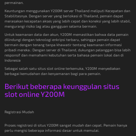
permainan.
Keuntungan menggunakan Y200M server Thailand meliputi Kecepatan dan
Stabilitasnya. Dengan server yang berlokasi di Thailand, pemain dapat
merasakan kecepatan akses yang lebih cepat dan koneksi yang lebih stabil,
mengurangi risiko lag atau gangguan selama bermain.
Untuk keamanan data dan akun, Y200M memastikan bahwa data pemain
dilindungi dengan teknologi enkripsi terbaru, sehingga pemain dapat
bermain dengan tenang tanpa khawatir tentang keamanan informasi
pribadi mereka.: Dengan server di Thailand, dukungan pelanggan bisa lebih
responsif dan memahami kebutuhan serta bahasa pemain lokal dan di
Indonesia
Sebagai salah satu situs slot online terkemuka, Y200M menyediakan
berbagai kemudahan dan kenyamanan bagi para pemain.
Berikut beberapa keunggulan situs
slot online Y200M
Registrasi Mudah
Proses registrasi di situs Y200M sangat mudah dan cepat. Pemain hanya
perlu mengisi beberapa informasi dasar untuk memulai.