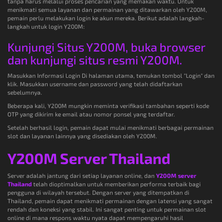
tanpa harus melalui proses pencarian yang memakan waktu. Untuk
menikmati semua layanan dan permainan yang ditawarkan oleh Y200M,
pemain perlu melakukan login ke akun mereka. Berikut adalah langkah-
langkah untuk login Y200M:
Kunjungi Situs Y200M, buka browser
dan kunjungi situs resmi Y200M.
Masukkan Informasi Login Di halaman utama, temukan tombol "Login" dan
klik. Masukkan username dan password yang telah didaftarkan
sebelumnya.
Beberapa kali, Y200M mungkin meminta verifikasi tambahan seperti kode
OTP yang dikirim ke email atau nomor ponsel yang terdaftar.
Setelah berhasil login, pemain dapat mulai menikmati berbagai permainan
slot dan layanan lainnya yang disediakan oleh Y200M.
Y200M Server Thailand
Server adalah jantung dari setiap layanan online, dan
Y200M server
Thailand
telah dioptimalkan untuk memberikan performa terbaik bagi
pengguna di wilayah tersebut. Dengan server yang ditempatkan di
Thailand, pemain dapat menikmati permainan dengan latensi yang sangat
rendah dan koneksi yang stabil. Ini sangat penting untuk permainan slot
online di mana respons waktu nyata dapat mempengaruhi hasil