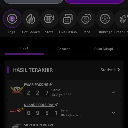
Togel
Hot Games
Slots
Live Casino
Race
Olahraga
Hasil
Pasaran
Buku Mimpi
HASIL TERAKHIR
Statistik
FAJAR PAKONG
Senin
2
2
7
10-Agt-2026
NEX4D POOLS DAY
Senin
0
9
5
1
10-Agt-2026
SILVERTON DRAW