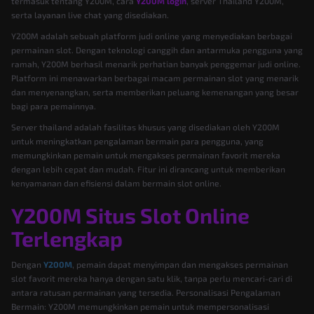
termasuk tentang Y200M, cara
Y200M login
, server Thailand Y200M,
serta layanan live chat yang disediakan.
Y200M adalah sebuah platform judi online yang menyediakan berbagai
permainan slot. Dengan teknologi canggih dan antarmuka pengguna yang
ramah, Y200M berhasil menarik perhatian banyak penggemar judi online.
Platform ini menawarkan berbagai macam permainan slot yang menarik
dan menyenangkan, serta memberikan peluang kemenangan yang besar
bagi para pemainnya.
Server thailand adalah fasilitas khusus yang disediakan oleh Y200M
untuk meningkatkan pengalaman bermain para pengguna, yang
memungkinkan pemain untuk mengakses permainan favorit mereka
dengan lebih cepat dan mudah. Fitur ini dirancang untuk memberikan
kenyamanan dan efisiensi dalam bermain slot online.
Y200M Situs Slot Online
Terlengkap
Dengan
Y200M
, pemain dapat menyimpan dan mengakses permainan
slot favorit mereka hanya dengan satu klik, tanpa perlu mencari-cari di
antara ratusan permainan yang tersedia. Personalisasi Pengalaman
Bermain: Y200M memungkinkan pemain untuk mempersonalisasi