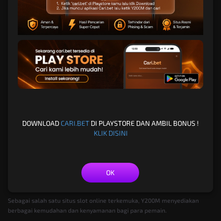
Server adalah jantung dari setiap layanan online, dan
Y200M server
Thailand
telah dioptimalkan untuk memberikan performa terbaik bagi
pengguna di wilayah tersebut. Dengan server yang ditempatkan di
Thailand, pemain dapat menikmati permainan dengan latensi yang
sangat rendah dan koneksi yang stabil. Ini sangat penting untuk
permainan slot online di mana respons waktu nyata dapat
mempengaruhi hasil permainan.
Keuntungan menggunakan Y200M server Thailand meliputi Kecepatan
dan Stabilitasnya. Dengan server yang berlokasi di Thailand, pemain
dapat merasakan kecepatan akses yang lebih cepat dan koneksi yang
lebih stabil, mengurangi risiko lag atau gangguan selama bermain.
DOWNLOAD
CARI.BET
DI PLAYSTORE DAN AMBIL BONUS !
KLIK DISINI
Untuk keamanan data dan akun, Y200M memastikan bahwa data pemain
dilindungi dengan teknologi enkripsi terbaru, sehingga pemain dapat
bermain dengan tenang tanpa khawatir tentang keamanan informasi
pribadi mereka.: Dengan server di Thailand, dukungan pelanggan bisa
OK
lebih responsif dan memahami kebutuhan serta bahasa pemain lokal dan
di Indonesia
Sebagai salah satu situs slot online terkemuka, Y200M menyediakan
berbagai kemudahan dan kenyamanan bagi para pemain.