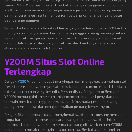
permainan slot. Dengan teknologi canggih dan antarmuka pengguna yang
ramah, Y200M berhasil menarik perhatian banyak penggemar judi online.
Platform ini menawarkan berbagai macam permainan slot yang menarik
dan menyenangkan, serta memberikan peluang kemenangan yang besar
bagi para pemainnya.
Server thailand adalah fasilitas khusus yang disediakan oleh Y200M untuk
meningkatkan pengalaman bermain para pengguna, yang memungkinkan
pemain untuk mengakses permainan favorit mereka dengan lebih cepat
dan mudah. Fitur ini dirancang untuk memberikan kenyamanan dan
efisiensi dalam bermain slot online.
Y200M Situs Slot Online
Terlengkap
Dengan
Y200M
, pemain dapat menyimpan dan mengakses permainan slot
favorit mereka hanya dengan satu klik, tanpa perlu mencari-cari di antara
ratusan permainan yang tersedia. Personalisasi Pengalaman Bermain:
Y200M memungkinkan pemain untuk mempersonalisasi pengalaman
bermain mereka, sehingga mereka dapat fokus pada permainan yang
paling mereka sukai dan mengoptimalkan peluang kemenangan.
Dengan fitur ini, pemain dapat menghemat waktu dan langsung bermain
tanpa harus melalui proses pencarian yang memakan waktu. Untuk
menikmati semua layanan dan permainan yang ditawarkan oleh Y200M,
pemain perlu melakukan login ke akun mereka. Berikut adalah langkah-