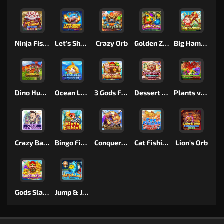
Ninja Fishing
Let's Shoot
Crazy Orb
Golden Zuma
Big Hammer
Dino Hunter
Ocean Lord
3 Gods Fishing
Dessert Party
Plants vs. Dinos
Crazy Bartender
Bingo Fishing
Conqueror's Treasure
Cat Fishing
Lion's Orb
Gods Slash Fish
Jump & Jump