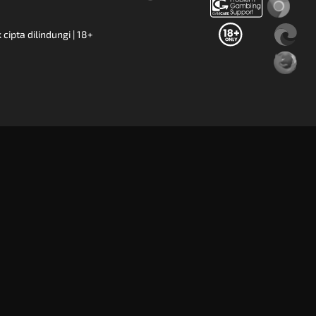
ipta dilindungi | 18+