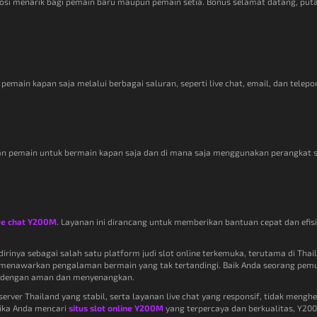
i menarik bagi pemain baru maupun pemain setia. Bonus selamat datang, puta
in kapan saja melalui berbagai saluran, seperti live chat, email, dan telepo
 pemain untuk bermain kapan saja dan di mana saja menggunakan perangkat s
ve chat Y200M
. Layanan ini dirancang untuk memberikan bantuan cepat dan ef
rinya sebagai salah satu platform judi slot online terkemuka, terutama di Tha
0M menawarkan pengalaman bermain yang tak tertandingi. Baik Anda seorang 
ne dengan aman dan menyenangkan.
server Thailand yang stabil, serta layanan live chat yang responsif, tidak meng
 jika Anda mencari
situs slot online Y200M
yang terpercaya dan berkualitas, Y2