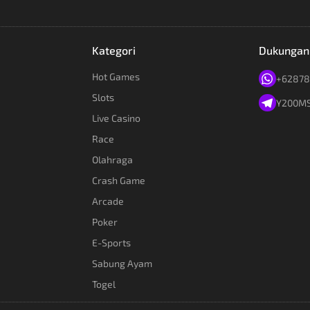
Kategori
Dukungan
Hot Games
+62878
Slots
Y200MS
Live Casino
Race
Olahraga
Crash Game
Arcade
Poker
E-Sports
Sabung Ayam
Togel