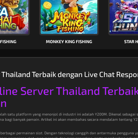
 FISHING
MONKEY KING FISHING
STAR 
 Thailand Terbaik dengan Live Chat Respo
line Server Thailand Terbai
in
alah satu platform yang menonjol di industri ini adalah Y200M. Dikenal sebagai
ama bagi banyak pemain. Artikel ini akan membahas secara mendalam tentang 
 berbagai permainan slot. Dengan teknologi canggih dan antarmuka pengguna y