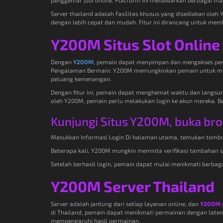
penggemar judi online. Platform ini menawarkan berbagai m
Server thailand adalah fasilitas khusus yang disediakan o
dengan lebih cepat dan mudah. Fitur ini dirancang untuk mem
Y200M Situs Slot Online
Dengan
Y200M
, pemain dapat menyimpan dan mengakses perma
Pengalaman Bermain: Y200M memungkinkan pemain untuk mem
peluang kemenangan.
Dengan fitur ini, pemain dapat menghemat waktu dan langs
oleh Y200M, pemain perlu melakukan login ke akun mereka. B
Kunjungi Situs Y200M, buka bro
Masukkan Informasi Login Di halaman utama, temukan tombol
Beberapa kali, Y200M mungkin meminta verifikasi tambahan se
Setelah berhasil login, pemain dapat mulai menikmati berbag
Y200M Server Thailand
Server adalah jantung dari setiap layanan online, dan
Y200M s
di Thailand, pemain dapat menikmati permainan dengan latens
mempengaruhi hasil permainan.