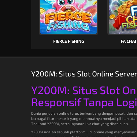
FIERCE FISHING
FA CHAI
Y200M: Situs Slot Online Server
Y200M: Situs Slot On
Responsif Tanpa Log
Dunia perjudian online terus berkembang dengan pesat, dan s
berbagai fitur menarik yang membuatnya menjadi pilihan ut
Thailand Y200M, serta layanan live chat yang disediakan.
Y200M adalah sebuah platform judi online yang menyediakan