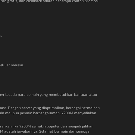
ran gratis, dan cashback adalah beberapa contoh promosi
n.
eluler mereka.
isien kepada para pemain yang membutuhkan bantuan atau
iland. Dengan server yang dioptimalkan, berbagai permainan
pemula maupun pemain berpengalaman, Y200M menyediakan
herankan jika Y200M semakin populer dan menjadi pilihan
00M adalah jawabannya. Selamat bermain dan semoga