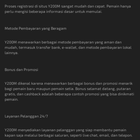
Proses registrasi di situs Y200M sangat mudah dan cepat. Pemain hanya
perlu mengisi beberapa informasi dasar untuk memulai.
Metode Pembayaran yang Beragam
Y200M menawarkan berbagai metode pembayaran yang aman dan
mudah, termasuk transfer bank, e-wallet, dan metode pembayaran lokal
lainnya.
Bonus dan Promosi
Y200M dikenal karena menawarkan berbagai bonus dan promosi menarik
bagi pemain baru maupun pemain setia. Bonus selamat datang, putaran
gratis, dan cashback adalah beberapa contoh promosi yang bisa dinikmati
pemain.
Layanan Pelanggan 24/7
Y200M menyediakan layanan pelanggan yang siap membantu pemain
kapan saja melalui berbagai saluran, seperti live chat, email, dan telepon.