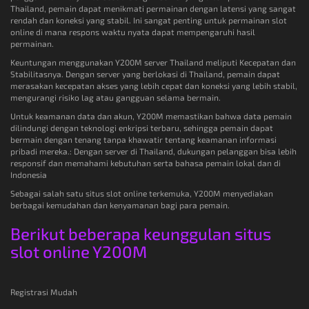
Thailand, pemain dapat menikmati permainan dengan latensi yang sangat
rendah dan koneksi yang stabil. Ini sangat penting untuk permainan slot
online di mana respons waktu nyata dapat mempengaruhi hasil
permainan.
Keuntungan menggunakan Y200M server Thailand meliputi Kecepatan dan
Stabilitasnya. Dengan server yang berlokasi di Thailand, pemain dapat
merasakan kecepatan akses yang lebih cepat dan koneksi yang lebih stabil,
mengurangi risiko lag atau gangguan selama bermain.
Untuk keamanan data dan akun, Y200M memastikan bahwa data pemain
dilindungi dengan teknologi enkripsi terbaru, sehingga pemain dapat
bermain dengan tenang tanpa khawatir tentang keamanan informasi
pribadi mereka.: Dengan server di Thailand, dukungan pelanggan bisa lebih
responsif dan memahami kebutuhan serta bahasa pemain lokal dan di
Indonesia
Sebagai salah satu situs slot online terkemuka, Y200M menyediakan
berbagai kemudahan dan kenyamanan bagi para pemain.
Berikut beberapa keunggulan situs
slot online Y200M
Registrasi Mudah