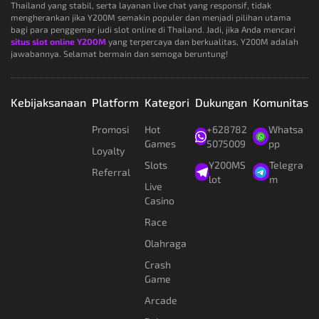
Thailand yang stabil, serta layanan live chat yang responsif, tidak
mengherankan jika Y200M semakin populer dan menjadi pilihan utama
bagi para penggemar judi slot online di Thailand. Jadi, jika Anda mencari
situs slot online Y200M
yang terpercaya dan berkualitas, Y200M adalah
jawabannya. Selamat bermain dan semoga beruntung!
Kebijaksanaan
Platform
Kategori
Dukungan
Komunitas
Promosi
Hot
+628782
Whatsa
Games
5075009
pp
Loyalty
Slots
Y200MS
Telegra
Referral
lot
m
Live
Casino
Race
Olahraga
Crash
Game
Arcade