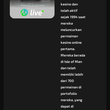
kasino dan
telah aktif
sejak 1994 saat
mereka
meluncurkan
permainan
kasino online
pertama.
Mereka berada
di Isle of Man
dan telah
memiliki lebih
dari 700
permainan di
portofolio
mereka, yang
dapat di