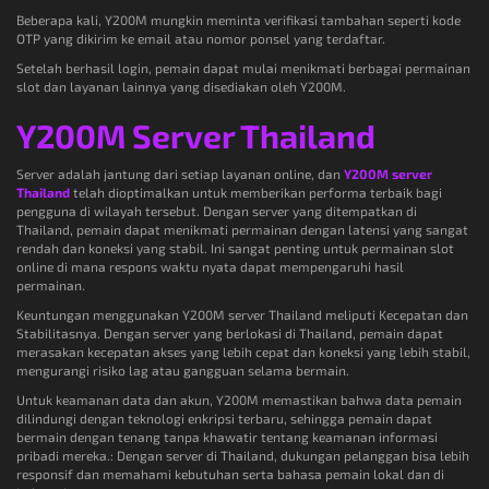
Beberapa kali, Y200M mungkin meminta verifikasi tambahan seperti kode
OTP yang dikirim ke email atau nomor ponsel yang terdaftar.
Setelah berhasil login, pemain dapat mulai menikmati berbagai permainan
slot dan layanan lainnya yang disediakan oleh Y200M.
Y200M Server Thailand
Server adalah jantung dari setiap layanan online, dan
Y200M server
Thailand
telah dioptimalkan untuk memberikan performa terbaik bagi
pengguna di wilayah tersebut. Dengan server yang ditempatkan di
Thailand, pemain dapat menikmati permainan dengan latensi yang sangat
rendah dan koneksi yang stabil. Ini sangat penting untuk permainan slot
online di mana respons waktu nyata dapat mempengaruhi hasil
permainan.
Keuntungan menggunakan Y200M server Thailand meliputi Kecepatan dan
Stabilitasnya. Dengan server yang berlokasi di Thailand, pemain dapat
merasakan kecepatan akses yang lebih cepat dan koneksi yang lebih stabil,
mengurangi risiko lag atau gangguan selama bermain.
Untuk keamanan data dan akun, Y200M memastikan bahwa data pemain
dilindungi dengan teknologi enkripsi terbaru, sehingga pemain dapat
bermain dengan tenang tanpa khawatir tentang keamanan informasi
pribadi mereka.: Dengan server di Thailand, dukungan pelanggan bisa lebih
responsif dan memahami kebutuhan serta bahasa pemain lokal dan di