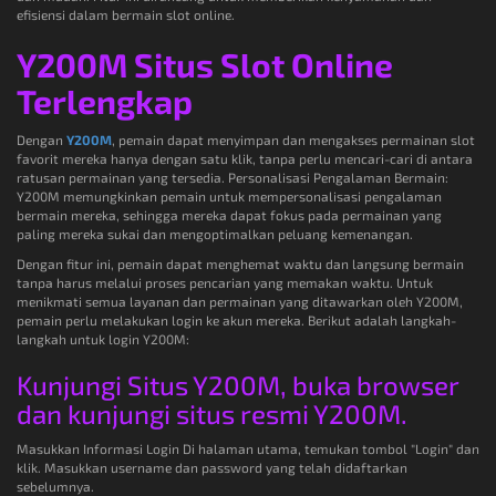
efisiensi dalam bermain slot online.
Y200M Situs Slot Online
Terlengkap
Dengan
Y200M
, pemain dapat menyimpan dan mengakses permainan slot
favorit mereka hanya dengan satu klik, tanpa perlu mencari-cari di antara
ratusan permainan yang tersedia. Personalisasi Pengalaman Bermain:
Y200M memungkinkan pemain untuk mempersonalisasi pengalaman
bermain mereka, sehingga mereka dapat fokus pada permainan yang
paling mereka sukai dan mengoptimalkan peluang kemenangan.
Dengan fitur ini, pemain dapat menghemat waktu dan langsung bermain
tanpa harus melalui proses pencarian yang memakan waktu. Untuk
menikmati semua layanan dan permainan yang ditawarkan oleh Y200M,
pemain perlu melakukan login ke akun mereka. Berikut adalah langkah-
langkah untuk login Y200M:
Kunjungi Situs Y200M, buka browser
dan kunjungi situs resmi Y200M.
Masukkan Informasi Login Di halaman utama, temukan tombol "Login" dan
klik. Masukkan username dan password yang telah didaftarkan
sebelumnya.