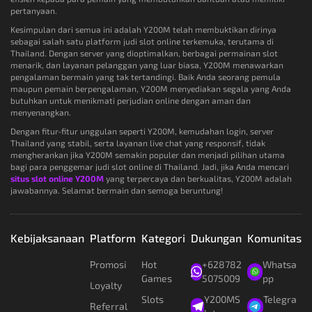
pertanyaan.
Kesimpulan dari semua ini adalah Y200M telah membuktikan dirinya
sebagai salah satu platform judi slot online terkemuka, terutama di
Thailand. Dengan server yang dioptimalkan, berbagai permainan slot
menarik, dan layanan pelanggan yang luar biasa, Y200M menawarkan
pengalaman bermain yang tak tertandingi. Baik Anda seorang pemula
maupun pemain berpengalaman, Y200M menyediakan segala yang Anda
butuhkan untuk menikmati perjudian online dengan aman dan
menyenangkan.
Dengan fitur-fitur unggulan seperti Y200M, kemudahan login, server
Thailand yang stabil, serta layanan live chat yang responsif, tidak
mengherankan jika Y200M semakin populer dan menjadi pilihan utama
bagi para penggemar judi slot online di Thailand. Jadi, jika Anda mencari
situs slot online Y200M
yang terpercaya dan berkualitas, Y200M adalah
jawabannya. Selamat bermain dan semoga beruntung!
Kebijaksanaan
Platform
Kategori
Dukungan
Komunitas
Promosi
Hot
+628782
Whatsa
Games
5075009
pp
Loyalty
Slots
Y200MS
Telegra
Referral