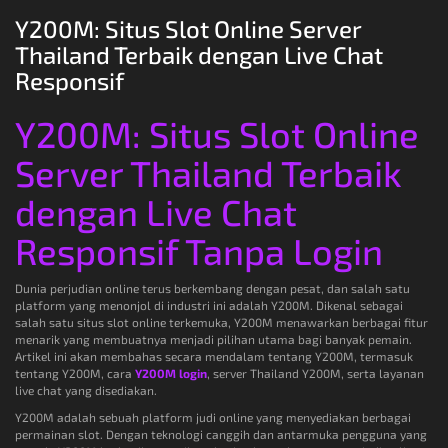
Y200M: Situs Slot Online Server
Thailand Terbaik dengan Live Chat
Responsif
Y200M: Situs Slot Online
Server Thailand Terbaik
dengan Live Chat
Responsif Tanpa Login
Dunia perjudian online terus berkembang dengan pesat, dan salah satu
platform yang menonjol di industri ini adalah Y200M. Dikenal sebagai
salah satu situs slot online terkemuka, Y200M menawarkan berbagai fitur
menarik yang membuatnya menjadi pilihan utama bagi banyak pemain.
Artikel ini akan membahas secara mendalam tentang Y200M, termasuk
tentang Y200M, cara
Y200M login
, server Thailand Y200M, serta layanan
live chat yang disediakan.
Y200M adalah sebuah platform judi online yang menyediakan berbagai
permainan slot. Dengan teknologi canggih dan antarmuka pengguna yang