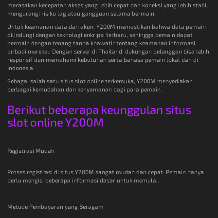
merasakan kecepatan akses yang lebih cepat dan koneksi yang lebih stabil,
mengurangi risiko lag atau gangguan selama bermain.
Untuk keamanan data dan akun, Y200M memastikan bahwa data pemain
dilindungi dengan teknologi enkripsi terbaru, sehingga pemain dapat
bermain dengan tenang tanpa khawatir tentang keamanan informasi
pribadi mereka.: Dengan server di Thailand, dukungan pelanggan bisa lebih
responsif dan memahami kebutuhan serta bahasa pemain lokal dan di
Indonesia
Sebagai salah satu situs slot online terkemuka, Y200M menyediakan
berbagai kemudahan dan kenyamanan bagi para pemain.
Berikut beberapa keunggulan situs
slot online Y200M
Registrasi Mudah
Proses registrasi di situs Y200M sangat mudah dan cepat. Pemain hanya
perlu mengisi beberapa informasi dasar untuk memulai.
Metode Pembayaran yang Beragam