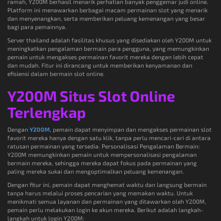
ramah, Y200M berhasil menarik perhatian banyak penggemar judi online.
Platform ini menawarkan berbagai macam permainan slot yang menarik
dan menyenangkan, serta memberikan peluang kemenangan yang besar
bagi para pemainnya.
Server thailand adalah fasilitas khusus yang disediakan oleh Y200M untuk
meningkatkan pengalaman bermain para pengguna, yang memungkinkan
pemain untuk mengakses permainan favorit mereka dengan lebih cepat
dan mudah. Fitur ini dirancang untuk memberikan kenyamanan dan
efisiensi dalam bermain slot online.
Y200M Situs Slot Online
Terlengkap
Dengan
Y200M
, pemain dapat menyimpan dan mengakses permainan slot
favorit mereka hanya dengan satu klik, tanpa perlu mencari-cari di antara
ratusan permainan yang tersedia. Personalisasi Pengalaman Bermain:
Y200M memungkinkan pemain untuk mempersonalisasi pengalaman
bermain mereka, sehingga mereka dapat fokus pada permainan yang
paling mereka sukai dan mengoptimalkan peluang kemenangan.
Dengan fitur ini, pemain dapat menghemat waktu dan langsung bermain
tanpa harus melalui proses pencarian yang memakan waktu. Untuk
menikmati semua layanan dan permainan yang ditawarkan oleh Y200M,
pemain perlu melakukan login ke akun mereka. Berikut adalah langkah-
langkah untuk login Y200M: