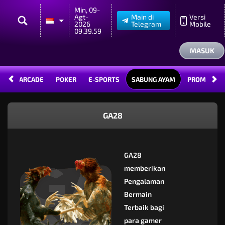
Min, 09-
Agt-
Main di
Versi
2026
Telegram
Mobile
09.39.59
MASUK
ME
ARCADE
POKER
E-SPORTS
SABUNG AYAM
PROMOSI
GA28
GA28
memberikan
Pengalaman
Bermain
Terbaik bagi
para gamer