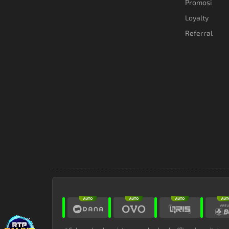
Promosi
Loyalty
Referral