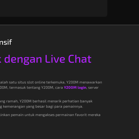
nsif
k dengan Live Chat
 salah satu situs slot online terkemuka, Y200M menawarkan
Y200M, termasuk tentang Y200M, cara
Y200M login
, server
ang ramah, Y200M berhasil menarik perhatian banyak
ng kemenangan yang besar bagi para pemainnya.
kinkan pemain untuk mengakses permainan favorit mereka