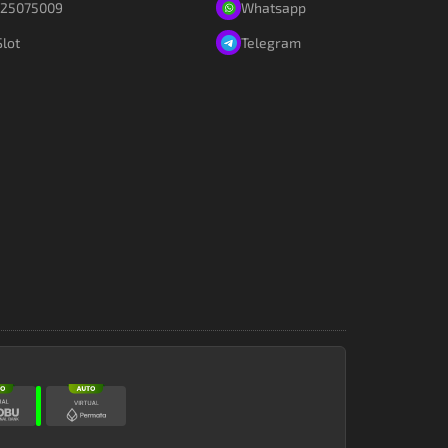
25075009
Whatsapp
lot
Telegram