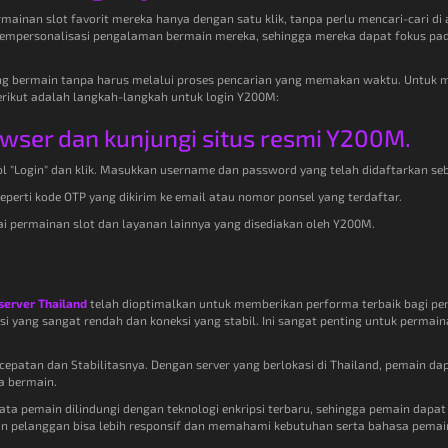
inan slot favorit mereka hanya dengan satu klik, tanpa perlu mencari-cari di 
personalisasi pengalaman bermain mereka, sehingga mereka dapat fokus pad
ung bermain tanpa harus melalui proses pencarian yang memakan waktu. Untuk
erikut adalah langkah-langkah untuk login Y200M:
wser dan kunjungi situs resmi Y200M.
 "Login" dan klik. Masukkan username dan password yang telah didaftarkan se
perti kode OTP yang dikirim ke email atau nomor ponsel yang terdaftar.
ai permainan slot dan layanan lainnya yang disediakan oleh Y200M.
erver Thailand
telah dioptimalkan untuk memberikan performa terbaik bagi pen
i yang sangat rendah dan koneksi yang stabil. Ini sangat penting untuk permain
patan dan Stabilitasnya. Dengan server yang berlokasi di Thailand, pemain dap
a bermain.
 pemain dilindungi dengan teknologi enkripsi terbaru, sehingga pemain dapa
gan pelanggan bisa lebih responsif dan memahami kebutuhan serta bahasa pemain