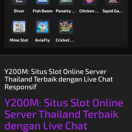
Diver
Fish Boom
Penalty Nations Cup
Chicken Road Vegas
Squid Gamebler
Mine Slot
AviaFly
Cricket Road
Y200M: Situs Slot Online Server
Thailand Terbaik dengan Live Chat
Responsif
Y200M: Situs Slot Online
Server Thailand Terbaik
dengan Live Chat