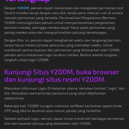
Dengan
Y200M
, pemain dapat menyimpan dan mengakses permainan slot
favorit mereka hanya dengan satu klik, tanpa perlu mencari-cari di antara
ratusan permainan yang tersedia. Personalisasi Pengalaman Bermain:
Y200M memungkinkan pemain untuk mempersonalisasi pengalaman
bermain mereka, sehingga mereka dapat fokus pada permainan yang
paling mereka sukai dan mengoptimalkan peluang kemenangan.
Dengan fitur ini, pemain dapat menghemat waktu dan langsung bermain
tanpa harus melalui proses pencarian yang memakan waktu. Untuk
menikmati semua layanan dan permainan yang ditawarkan oleh Y200M,
pemain perlu melakukan login ke akun mereka. Berikut adalah langkah-
langkah untuk login Y200M:
Kunjungi Situs Y200M, buka browser
dan kunjungi situs resmi Y200M.
Masukkan Informasi Login Di halaman utama, temukan tombol "Login" dan
klik. Masukkan username dan password yang telah didaftarkan
sebelumnya.
Beberapa kali, Y200M mungkin meminta verifikasi tambahan seperti kode
OTP yang dikirim ke email atau nomor ponsel yang terdaftar.
Setelah berhasil login, pemain dapat mulai menikmati berbagai permainan
slot dan layanan lainnya yang disediakan oleh Y200M.