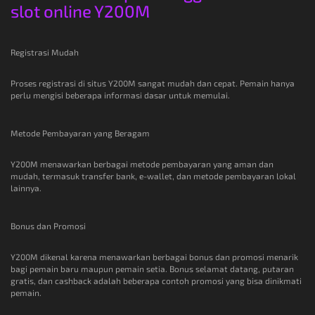
slot online Y200M
Registrasi Mudah
Proses registrasi di situs Y200M sangat mudah dan cepat. Pemain hanya
perlu mengisi beberapa informasi dasar untuk memulai.
Metode Pembayaran yang Beragam
Y200M menawarkan berbagai metode pembayaran yang aman dan
mudah, termasuk transfer bank, e-wallet, dan metode pembayaran lokal
lainnya.
Bonus dan Promosi
Y200M dikenal karena menawarkan berbagai bonus dan promosi menarik
bagi pemain baru maupun pemain setia. Bonus selamat datang, putaran
gratis, dan cashback adalah beberapa contoh promosi yang bisa dinikmati
pemain.