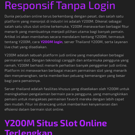
Responsif Tanpa Login
Dunia perjudian online terus berkembang dengan pesat, dan salah satu
platform yang menonjol di industri ini adalah Y200M. Dikenal sebagai
salah satu situs slot online terkemuka, Y200M menawarkan berbagai fitur
menarik yang membuatnya menjadi pilihan utama bagi banyak pemain.
Artikel ini akan membahas secara mendalam tentang Y200M, termasuk
tentang Y200M, cara
Y200M login
, server Thailand Y200M, serta layanan
live chat yang disediakan.
Y200M adalah sebuah platform judi online yang menyediakan berbagai
permainan slot. Dengan teknologi canggih dan antarmuka pengguna yang
ramah, Y200M berhasil menarik perhatian banyak penggemar judi online.
Platform ini menawarkan berbagai macam permainan slot yang menarik
dan menyenangkan, serta memberikan peluang kemenangan yang besar
bagi para pemainnya.
Server thailand adalah fasilitas khusus yang disediakan oleh Y200M untuk
meningkatkan pengalaman bermain para pengguna, yang memungkinkan
pemain untuk mengakses permainan favorit mereka dengan lebih cepat
dan mudah. Fitur ini dirancang untuk memberikan kenyamanan dan
efisiensi dalam bermain slot online.
Y200M Situs Slot Online
Terlengkap