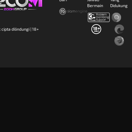
Bermain
Didukung
ipta dilindungi | 18+