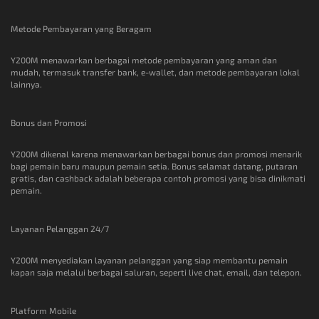
Metode Pembayaran yang Beragam
Y200M menawarkan berbagai metode pembayaran yang aman dan
mudah, termasuk transfer bank, e-wallet, dan metode pembayaran lokal
lainnya.
Bonus dan Promosi
Y200M dikenal karena menawarkan berbagai bonus dan promosi menarik
bagi pemain baru maupun pemain setia. Bonus selamat datang, putaran
gratis, dan cashback adalah beberapa contoh promosi yang bisa dinikmati
pemain.
Layanan Pelanggan 24/7
Y200M menyediakan layanan pelanggan yang siap membantu pemain
kapan saja melalui berbagai saluran, seperti live chat, email, dan telepon.
Platform Mobile