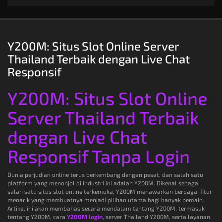
Y200M: Situs Slot Online Server
Thailand Terbaik dengan Live Chat
Responsif
Y200M: Situs Slot Online
Server Thailand Terbaik
dengan Live Chat
Responsif Tanpa Login
Dunia perjudian online terus berkembang dengan pesat, dan salah satu
platform yang menonjol di industri ini adalah Y200M. Dikenal sebagai
salah satu situs slot online terkemuka, Y200M menawarkan berbagai fitur
menarik yang membuatnya menjadi pilihan utama bagi banyak pemain.
Artikel ini akan membahas secara mendalam tentang Y200M, termasuk
tentang Y200M, cara
Y200M login
, server Thailand Y200M, serta layanan