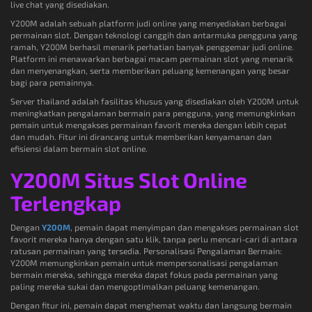
live chat yang disediakan.
Y200M adalah sebuah platform judi online yang menyediakan berbagai
permainan slot. Dengan teknologi canggih dan antarmuka pengguna yang
ramah, Y200M berhasil menarik perhatian banyak penggemar judi online.
Platform ini menawarkan berbagai macam permainan slot yang menarik
dan menyenangkan, serta memberikan peluang kemenangan yang besar
bagi para pemainnya.
Server thailand adalah fasilitas khusus yang disediakan oleh Y200M untuk
meningkatkan pengalaman bermain para pengguna, yang memungkinkan
pemain untuk mengakses permainan favorit mereka dengan lebih cepat
dan mudah. Fitur ini dirancang untuk memberikan kenyamanan dan
efisiensi dalam bermain slot online.
Y200M Situs Slot Online
Terlengkap
Dengan
Y200M
, pemain dapat menyimpan dan mengakses permainan slot
favorit mereka hanya dengan satu klik, tanpa perlu mencari-cari di antara
ratusan permainan yang tersedia. Personalisasi Pengalaman Bermain:
Y200M memungkinkan pemain untuk mempersonalisasi pengalaman
bermain mereka, sehingga mereka dapat fokus pada permainan yang
paling mereka sukai dan mengoptimalkan peluang kemenangan.
Dengan fitur ini, pemain dapat menghemat waktu dan langsung bermain