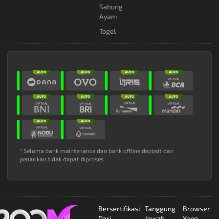
Sabung
Ayam
Togel
* Selama bank maintenance dan bank offline deposit dan
penarikan tidak dapat diproses
Bersertifikasi
Tanggung
Browser
Dari
Jawab
Yang