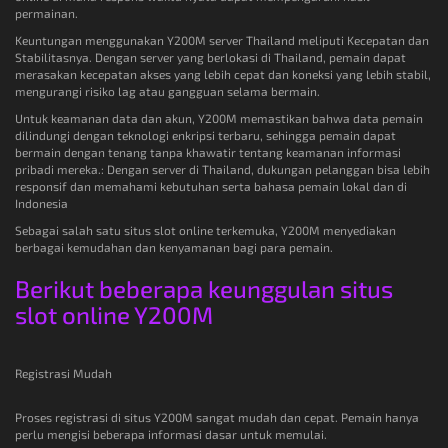
permainan.
Keuntungan menggunakan Y200M server Thailand meliputi Kecepatan dan
Stabilitasnya. Dengan server yang berlokasi di Thailand, pemain dapat
merasakan kecepatan akses yang lebih cepat dan koneksi yang lebih stabil,
mengurangi risiko lag atau gangguan selama bermain.
Untuk keamanan data dan akun, Y200M memastikan bahwa data pemain
dilindungi dengan teknologi enkripsi terbaru, sehingga pemain dapat
bermain dengan tenang tanpa khawatir tentang keamanan informasi
pribadi mereka.: Dengan server di Thailand, dukungan pelanggan bisa lebih
responsif dan memahami kebutuhan serta bahasa pemain lokal dan di
Indonesia
Sebagai salah satu situs slot online terkemuka, Y200M menyediakan
berbagai kemudahan dan kenyamanan bagi para pemain.
Berikut beberapa keunggulan situs
slot online Y200M
Registrasi Mudah
Proses registrasi di situs Y200M sangat mudah dan cepat. Pemain hanya
perlu mengisi beberapa informasi dasar untuk memulai.