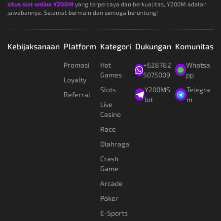
situs slot online Y200M
yang terpercaya dan berkualitas, Y200M adalah
jawabannya. Selamat bermain dan semoga beruntung!
Kebijaksanaan
Platform
Kategori
Dukungan
Komunitas
Promosi
Hot
+628782
Whatsa
Games
5075009
pp
Loyalty
Slots
Y200MS
Telegra
Referral
lot
m
Live
Casino
Race
Olahraga
Crash
Game
Arcade
Poker
E-Sports