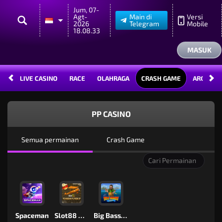
Jum, 07-
Agt-
Main di
Versi
2026
Telegram
Mobile
18.08.33
MASUK
TS
LIVE CASINO
RACE
OLAHRAGA
CRASH GAME
ARCADE
PP CASINO
Semua permainan
Crash Game
Spaceman
Slot88 High Flyer
Big Bass Crash