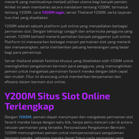
menarik yang membuatnya menjadi pilihan utama bagi banyak pemain.
Artikel ini akan membahas secara mendalam tentang Y200M, termasuk
tentang Y200M, cara
Y200M login
, server Thailand Y200M, serta layanan
live chat yang disediakan.
Y200M adalah sebuah platform judi online yang menyediakan berbagai
permainan slot. Dengan teknologi canggih dan antarmuka pengguna yang
ramah, Y200M berhasil menarik perhatian banyak penggemar judi online.
Platform ini menawarkan berbagai macam permainan slot yang menarik
dan menyenangkan, serta memberikan peluang kemenangan yang besar
bagi para pemainnya.
Server thailand adalah fasilitas khusus yang disediakan oleh Y200M untuk
meningkatkan pengalaman bermain para pengguna, yang memungkinkan
pemain untuk mengakses permainan favorit mereka dengan lebih cepat
dan mudah. Fitur ini dirancang untuk memberikan kenyamanan dan
efisiensi dalam bermain slot online.
Y200M Situs Slot Online
Terlengkap
Dengan
Y200M
, pemain dapat menyimpan dan mengakses permainan slot
favorit mereka hanya dengan satu klik, tanpa perlu mencari-cari di antara
ratusan permainan yang tersedia. Personalisasi Pengalaman Bermain:
Y200M memungkinkan pemain untuk mempersonalisasi pengalaman
bermain mereka, sehingga mereka dapat fokus pada permainan yang