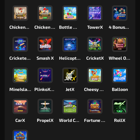
ChickenWays
Chicken Highway
Bottle Mania
TowerX
4 Bonuses Bonanza
CricketerX
Smash X
HelicopterX
CricketX
Wheel Of Destiny
MineIsland
PlinkoXClassic
JetX
Cheesy Road
Balloon
CarX
PropelX
World Champion X
Fortune Catch
RollX