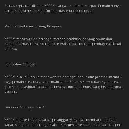
Proses registrasi di situs Y200M sangat mudah dan cepat. Pemain hanya
perlu mengisi beberapa informasi dasar untuk memulai.
Metode Pembayaran yang Beragam
Y200M menawarkan berbagai metode pembayaran yang aman dan
mudah, termasuk transfer bank, e-wallet, dan metode pembayaran lokal
lainnya.
Bonus dan Promosi
Y200M dikenal karena menawarkan berbagai bonus dan promosi menarik
bagi pemain baru maupun pemain setia. Bonus selamat datang, putaran
gratis, dan cashback adalah beberapa contoh promosi yang bisa dinikmati
pemain.
Layanan Pelanggan 24/7
Y200M menyediakan layanan pelanggan yang siap membantu pemain
kapan saja melalui berbagai saluran, seperti live chat, email, dan telepon.