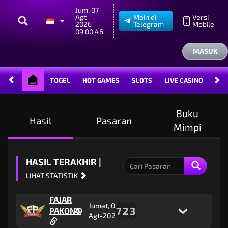
Jum, 07-
Agt-
Main di
Versi
2026
Telegram
Mobile
09.00.46
MASUK
TOGEL
HOT GAMES
SLOTS
LIVE CASINO
RAC
Buku
Hasil
Pasaran
Mimpi
HASIL TERAKHIR |
LIHAT STATISTIK
FAJAR
Jumat, 07-
7
2
3
PAKONG
20
Agt-2026