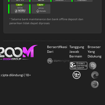
* Selama bank maintenance dan bank offline deposit dan
penarikan tidak dapat diproses
Bersertifikasi
Tanggung
Browser
Dari
Jawab
Yang
Bermain
Didukung
ipta dilindungi | 18+