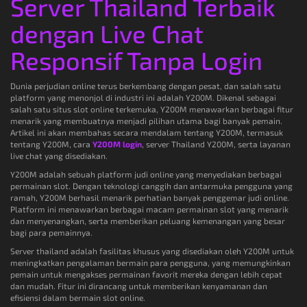
Server Thailand Terbaik
dengan Live Chat
Responsif Tanpa Login
Dunia perjudian online terus berkembang dengan pesat, dan salah satu
platform yang menonjol di industri ini adalah Y200M. Dikenal sebagai
salah satu situs slot online terkemuka, Y200M menawarkan berbagai fitur
menarik yang membuatnya menjadi pilihan utama bagi banyak pemain.
Artikel ini akan membahas secara mendalam tentang Y200M, termasuk
tentang Y200M, cara
Y200M login
, server Thailand Y200M, serta layanan
live chat yang disediakan.
Y200M adalah sebuah platform judi online yang menyediakan berbagai
permainan slot. Dengan teknologi canggih dan antarmuka pengguna yang
ramah, Y200M berhasil menarik perhatian banyak penggemar judi online.
Platform ini menawarkan berbagai macam permainan slot yang menarik
dan menyenangkan, serta memberikan peluang kemenangan yang besar
bagi para pemainnya.
Server thailand adalah fasilitas khusus yang disediakan oleh Y200M untuk
meningkatkan pengalaman bermain para pengguna, yang memungkinkan
pemain untuk mengakses permainan favorit mereka dengan lebih cepat
dan mudah. Fitur ini dirancang untuk memberikan kenyamanan dan
efisiensi dalam bermain slot online.