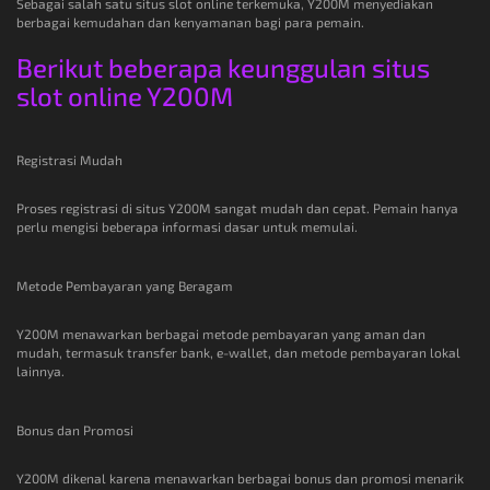
Sebagai salah satu situs slot online terkemuka, Y200M menyediakan
berbagai kemudahan dan kenyamanan bagi para pemain.
Berikut beberapa keunggulan situs
slot online Y200M
Registrasi Mudah
Proses registrasi di situs Y200M sangat mudah dan cepat. Pemain hanya
perlu mengisi beberapa informasi dasar untuk memulai.
Metode Pembayaran yang Beragam
Y200M menawarkan berbagai metode pembayaran yang aman dan
mudah, termasuk transfer bank, e-wallet, dan metode pembayaran lokal
lainnya.
Bonus dan Promosi
Y200M dikenal karena menawarkan berbagai bonus dan promosi menarik