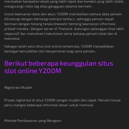
merasakan kecepatan akses yang lebih cepat dan koneksi yang lebih stabil,
mengurangi risiko lag atau gangguan selama bermain.
Untuk keamanan data dan akun, Y200M memastikan bahwa data pemain
dilindungi dengan teknologi enkripsi terbaru, sehingga pemain dapat
bermain dengan tenang tanpa khawatir tentang keamanan informasi
pribadi mereka.: Dengan server di Thailand, dukungan pelanggan bisa lebih
responsif dan memahami kebutuhan serta bahasa pemain lokal dan di
Indonesia
Sebagai salah satu situs slot online terkemuka, Y200M menyediakan
berbagai kemudahan dan kenyamanan bagi para pemain.
Berikut beberapa keunggulan situs
slot online Y200M
Registrasi Mudah
Proses registrasi di situs Y200M sangat mudah dan cepat. Pemain hanya
perlu mengisi beberapa informasi dasar untuk memulai.
Metode Pembayaran yang Beragam