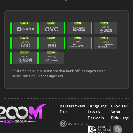
* Selama bank maintenance dan bank offline deposit dan
penarikan tidak dapat diproses
Bersertifikasi
Tanggung
Browser
Dari
Jawab
Yang
Bermain
Didukung