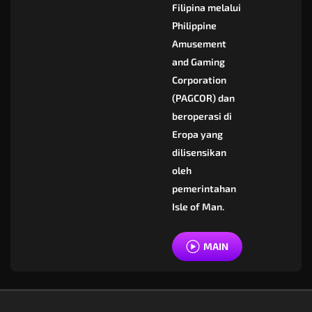
Filipina melalui
Philippine
Amusement
and Gaming
Corporation
(PAGCOR) dan
beroperasi di
Eropa yang
dilisensikan
oleh
pemerintahan
Isle of Man.
MAIN