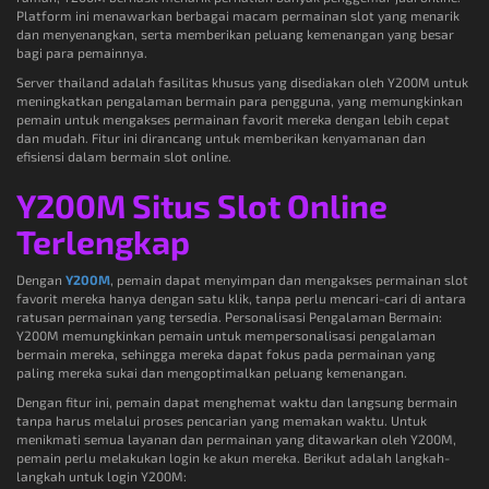
Platform ini menawarkan berbagai macam permainan slot yang menarik
dan menyenangkan, serta memberikan peluang kemenangan yang besar
bagi para pemainnya.
Server thailand adalah fasilitas khusus yang disediakan oleh Y200M untuk
meningkatkan pengalaman bermain para pengguna, yang memungkinkan
pemain untuk mengakses permainan favorit mereka dengan lebih cepat
dan mudah. Fitur ini dirancang untuk memberikan kenyamanan dan
efisiensi dalam bermain slot online.
Y200M Situs Slot Online
Terlengkap
Dengan
Y200M
, pemain dapat menyimpan dan mengakses permainan slot
favorit mereka hanya dengan satu klik, tanpa perlu mencari-cari di antara
ratusan permainan yang tersedia. Personalisasi Pengalaman Bermain:
Y200M memungkinkan pemain untuk mempersonalisasi pengalaman
bermain mereka, sehingga mereka dapat fokus pada permainan yang
paling mereka sukai dan mengoptimalkan peluang kemenangan.
Dengan fitur ini, pemain dapat menghemat waktu dan langsung bermain
tanpa harus melalui proses pencarian yang memakan waktu. Untuk
menikmati semua layanan dan permainan yang ditawarkan oleh Y200M,
pemain perlu melakukan login ke akun mereka. Berikut adalah langkah-
langkah untuk login Y200M: