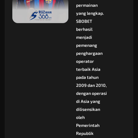
permainan
yang lengkap.
SBOBET
berhasil
menjadi
pemenang
penghargaan
operator
terbaik Asia
pada tahun
2009 dan 2010,
dengan operasi
di Asia yang
dilisensikan
oleh
Pemerintah
Republik