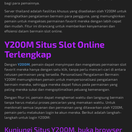
bagi para pemainnya.
Server thailand adalah fasilitas khusus yang disediakan oleh Y200M untuk
meningkatkan pengalaman bermain para pengguna, yang memungkinkan
pemain untuk mengakses permainan favorit mereka dengan lebih cepat
dan mudah. Fitur ini dirancang untuk memberikan kenyamanan dan
efisiensi dalam bermain slot online.
Y200M Situs Slot Online
Terlengkap
Dengan
Y200M
, pemain dapat menyimpan dan mengakses permainan slot
favorit mereka hanya dengan satu klik, tanpa perlu mencari-cari di antara
ratusan permainan yang tersedia. Personalisasi Pengalaman Bermain:
Y200M memungkinkan pemain untuk mempersonalisasi pengalaman
bermain mereka, sehingga mereka dapat fokus pada permainan yang
paling mereka sukai dan mengoptimalkan peluang kemenangan.
Dengan fitur ini, pemain dapat menghemat waktu dan langsung bermain
tanpa harus melalui proses pencarian yang memakan waktu. Untuk
menikmati semua layanan dan permainan yang ditawarkan oleh Y200M,
pemain perlu melakukan login ke akun mereka. Berikut adalah langkah-
langkah untuk login Y200M:
Kunjungi Situs Y200M, buka browser