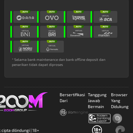
* Selama bank maintenance dan bank offline deposit dan
penarikan tidak dapat diproses
Bersertifikasi
Tanggung
Browser
Dari
Jawab
Yang
Bermain
Didukung
ipta dilindungi | 18+