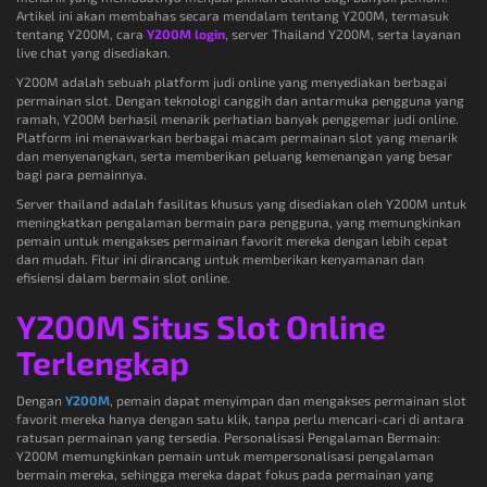
Artikel ini akan membahas secara mendalam tentang Y200M, termasuk
tentang Y200M, cara
Y200M login
, server Thailand Y200M, serta layanan
live chat yang disediakan.
Y200M adalah sebuah platform judi online yang menyediakan berbagai
permainan slot. Dengan teknologi canggih dan antarmuka pengguna yang
ramah, Y200M berhasil menarik perhatian banyak penggemar judi online.
Platform ini menawarkan berbagai macam permainan slot yang menarik
dan menyenangkan, serta memberikan peluang kemenangan yang besar
bagi para pemainnya.
Server thailand adalah fasilitas khusus yang disediakan oleh Y200M untuk
meningkatkan pengalaman bermain para pengguna, yang memungkinkan
pemain untuk mengakses permainan favorit mereka dengan lebih cepat
dan mudah. Fitur ini dirancang untuk memberikan kenyamanan dan
efisiensi dalam bermain slot online.
Y200M Situs Slot Online
Terlengkap
Dengan
Y200M
, pemain dapat menyimpan dan mengakses permainan slot
favorit mereka hanya dengan satu klik, tanpa perlu mencari-cari di antara
ratusan permainan yang tersedia. Personalisasi Pengalaman Bermain:
Y200M memungkinkan pemain untuk mempersonalisasi pengalaman
bermain mereka, sehingga mereka dapat fokus pada permainan yang