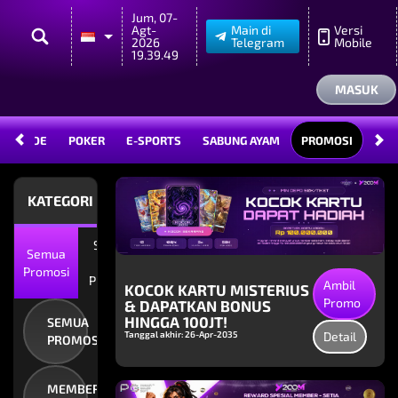
Jum, 07-
Agt-
Main di
Versi
2026
Telegram
Mobile
19.39.49
MASUK
ARCADE
POKER
E-SPORTS
SABUNG AYAM
PROMOSI
KATEGORI
Semua
Semua
Event
Promosi
Provider
Ambil
KOCOK KARTU MISTERIUS
Promo
& DAPATKAN BONUS
HINGGA 100JT!
SEMUA
Detail
Tanggal akhir:
26-Apr-2035
PROMOSI
MEMBER