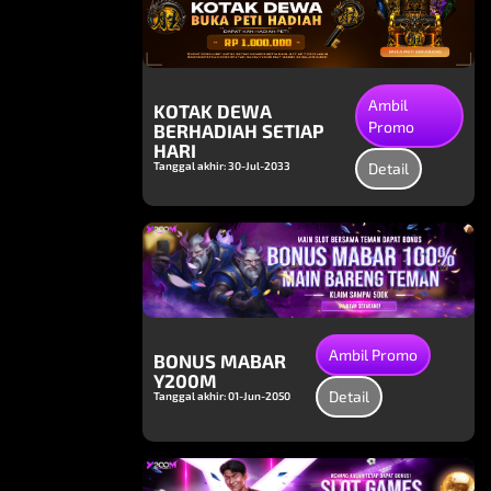
Ambil
KOTAK DEWA
Promo
BERHADIAH SETIAP
HARI
Detail
Tanggal akhir:
30-Jul-2033
Ambil Promo
BONUS MABAR
Y200M
Detail
Tanggal akhir:
01-Jun-2050