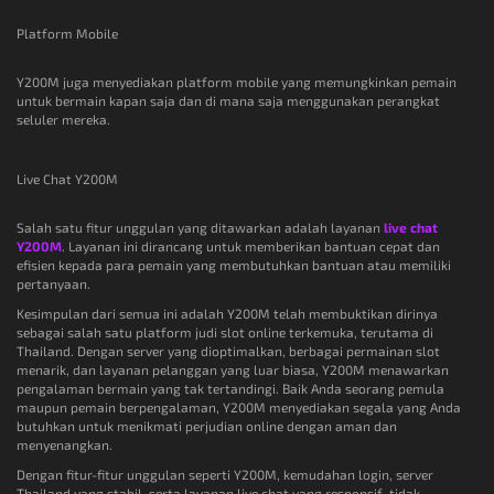
Platform Mobile
Y200M juga menyediakan platform mobile yang memungkinkan pemain
untuk bermain kapan saja dan di mana saja menggunakan perangkat
seluler mereka.
Live Chat Y200M
Salah satu fitur unggulan yang ditawarkan adalah layanan
live chat
Y200M
. Layanan ini dirancang untuk memberikan bantuan cepat dan
efisien kepada para pemain yang membutuhkan bantuan atau memiliki
pertanyaan.
Kesimpulan dari semua ini adalah Y200M telah membuktikan dirinya
sebagai salah satu platform judi slot online terkemuka, terutama di
Thailand. Dengan server yang dioptimalkan, berbagai permainan slot
menarik, dan layanan pelanggan yang luar biasa, Y200M menawarkan
pengalaman bermain yang tak tertandingi. Baik Anda seorang pemula
maupun pemain berpengalaman, Y200M menyediakan segala yang Anda
butuhkan untuk menikmati perjudian online dengan aman dan
menyenangkan.
Dengan fitur-fitur unggulan seperti Y200M, kemudahan login, server
Thailand yang stabil, serta layanan live chat yang responsif, tidak