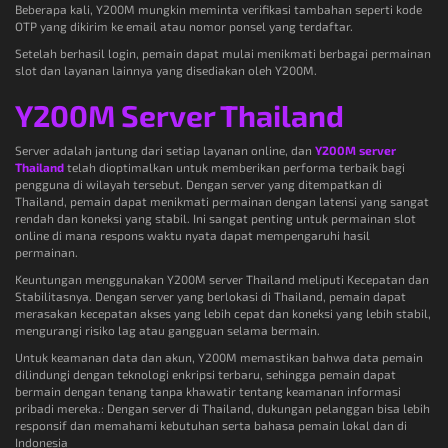
Beberapa kali, Y200M mungkin meminta verifikasi tambahan seperti kode
OTP yang dikirim ke email atau nomor ponsel yang terdaftar.
Setelah berhasil login, pemain dapat mulai menikmati berbagai permainan
slot dan layanan lainnya yang disediakan oleh Y200M.
Y200M Server Thailand
Server adalah jantung dari setiap layanan online, dan
Y200M server
Thailand
telah dioptimalkan untuk memberikan performa terbaik bagi
pengguna di wilayah tersebut. Dengan server yang ditempatkan di
Thailand, pemain dapat menikmati permainan dengan latensi yang sangat
rendah dan koneksi yang stabil. Ini sangat penting untuk permainan slot
online di mana respons waktu nyata dapat mempengaruhi hasil
permainan.
Keuntungan menggunakan Y200M server Thailand meliputi Kecepatan dan
Stabilitasnya. Dengan server yang berlokasi di Thailand, pemain dapat
merasakan kecepatan akses yang lebih cepat dan koneksi yang lebih stabil,
mengurangi risiko lag atau gangguan selama bermain.
Untuk keamanan data dan akun, Y200M memastikan bahwa data pemain
dilindungi dengan teknologi enkripsi terbaru, sehingga pemain dapat
bermain dengan tenang tanpa khawatir tentang keamanan informasi
pribadi mereka.: Dengan server di Thailand, dukungan pelanggan bisa lebih
responsif dan memahami kebutuhan serta bahasa pemain lokal dan di
Indonesia