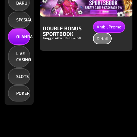
BARU
SPESIAL
Ambil Promo
DOUBLE BONUS
SPORTBOOK
OLAHRAGA
Detail
Tanggal akhir:
02-Jul-2050
LIVE
CASINO
SLOTS
POKER