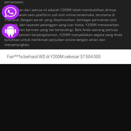
pertanyaan.
Kesimpulan dari semua ini adalah Y200M telah membuktikan dirinya
sebagai salah satu platform judi slot online terkemuka, terutama di
Thailand. Dengan server yang dioptimalkan, berbagai permainan slot
menarik, dan layanan pelanggan yang luar biasa, Y200M menawarkan
pengalaman bermain yang tak tertandingi. Baik Anda seorang pemula
maupun pemain berpengalaman, Y200M menyediakan segala yang Anda
butuhkan untuk menikmati perjudian online dengan aman dan
menyenangkan.
Dengan fitur-fitur unggulan seperti Y200M, kemudahan login, server
Fan***a berhasil WD di Y200M sebesar 37.504.000
Thailand yang stabil, serta layanan live chat yang responsif, tidak
mengherankan jika Y200M semakin populer dan menjadi pilihan utama
bagi para penggemar judi slot online di Thailand. Jadi, jika Anda mencari
situs slot online Y200M
yang terpercaya dan berkualitas, Y200M adalah
jawabannya. Selamat bermain dan semoga beruntung!
Kebijaksanaan
Platform
Kategori
Dukungan
Komunitas
Promosi
Hot
+628782
Whatsa
Games
5075009
pp
Loyalty
Slots
Y200MS
Telegra
Referral
lot
m