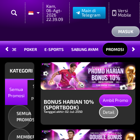
Kam,
06-Agt-
Main di
Versi
2026
Telegram
Mobile
22.39.09
MASUK
ARCADE
POKER
E-SPORTS
SABUNG AYAM
PROMOSI
KATEGORI
Semua
Semua
Event
Promosi
Provider
Ambil Promo
BONUS HARIAN 10%
(SPORTBOOK)
Detail
Tanggal akhir:
02-Jul-2050
SEMUA
PROMOSI
MEMBER