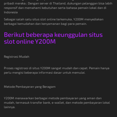
pribadi mereka.: Dengan server di Thailand, dukungan pelanggan bisa lebih
responsif dan memahami kebutuhan serta bahasa pemain lokal dan di
Indonesia
Sebagai salah satu situs slot online terkemuka, Y200M menyediakan
berbagai kemudahan dan kenyamanan bagi para pemain.
Berikut beberapa keunggulan situs
slot online Y200M
Registrasi Mudah
Proses registrasi di situs Y200M sangat mudah dan cepat. Pemain hanya
perlu mengisi beberapa informasi dasar untuk memulai.
Metode Pembayaran yang Beragam
Y200M menawarkan berbagai metode pembayaran yang aman dan
mudah, termasuk transfer bank, e-wallet, dan metode pembayaran lokal
lainnya.