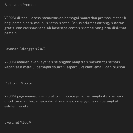
Bonus dan Promosi
Y200M dikenal karena menawarkan berbagai bonus dan promosi menarik
bagi pemain baru maupun pemain setia. Bonus selamat datang, putaran
gratis, dan cashback adalah beberapa contoh promosi yang bisa dinikmati
pemain.
Layanan Pelanggan 24/7
Y200M menyediakan layanan pelanggan yang siap membantu pemain
kapan saja melalui berbagai saluran, seperti live chat, email, dan telepon.
Platform Mobile
Y200M juga menyediakan platform mobile yang memungkinkan pemain
untuk bermain kapan saja dan di mana saja menggunakan perangkat
seluler mereka.
Live Chat Y200M