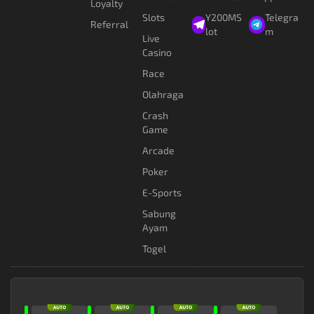
Loyalty
Slots
Y200MS
Telegra
Referral
lot
m
Live
Casino
Race
Olahraga
Crash
Game
Arcade
Poker
E-Sports
Sabung
Ayam
Togel