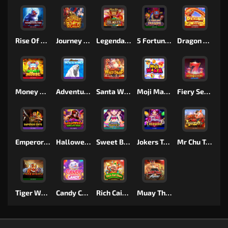
Rise Of Werewolves
Journey to the Wild
Legendary Beasts Saga
5 Fortune Dragons
Dragon Wish
Money Mouse
Adventure Iceland
Santa Wild Drop
Moji Mania
Fiery Sevens Exclusive
Emperor Gate
Halloween Vacation
Sweet Bakery
Jokers Treasure
Mr Chu Tycoon
Tiger Warrior
Candy Candy
Rich Caishen
Muay Thai Fighter