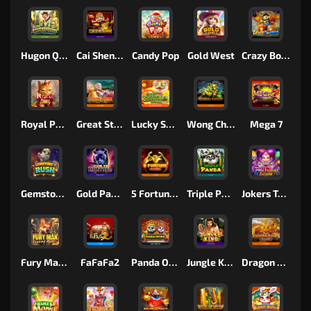
Hugon Quest
Cai Shen 888
Candy Pop
Gold West
Crazy Bomber
Royal Paws Maxways
Great Stars
Lucky Snake Wheel
Wong Choy
Mega 7
Gemstone Rush
Gold Panther
5 Fortune SA
Triple Panda
Jokers Treasure Exclusive
Fury Max Lucky Road
FaFaFa2
Panda Opera
Jungle King
Dragon Gold SA