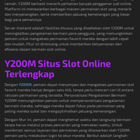
ramah, Y200M berhasil menarik perhatian banyak penggemar judi online.
Platform ini menawarkan berbagai macam permainan slot yang menarik
dan menyenangkan, serta memberikan peluang kemenangan yang besar
bagi para pemainnya.
Server thailand adalah fasilitas khusus yang disediakan oleh Y200M untuk
meningkatkan pengalaman bermain para pengguna, yang memungkinkan
pemain untuk mengakses permainan favorit mereka dengan lebih cepat
dan mudah. Fitur ini dirancang untuk memberikan kenyamanan dan
efisiensi dalam bermain slot online.
Y200M Situs Slot Online
Terlengkap
Dengan
Y200M
, pemain dapat menyimpan dan mengakses permainan slot
favorit mereka hanya dengan satu klik, tanpa perlu mencari-cari di antara
ratusan permainan yang tersedia. Personalisasi Pengalaman Bermain:
Y200M memungkinkan pemain untuk mempersonalisasi pengalaman
bermain mereka, sehingga mereka dapat fokus pada permainan yang
paling mereka sukai dan mengoptimalkan peluang kemenangan.
Dengan fitur ini, pemain dapat menghemat waktu dan langsung bermain
tanpa harus melalui proses pencarian yang memakan waktu. Untuk
menikmati semua layanan dan permainan yang ditawarkan oleh Y200M,
pemain perlu melakukan login ke akun mereka. Berikut adalah langkah-