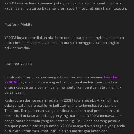
Y200M menyediakan layanan pelanggan yang siap membantu pemain
kapan saja melalui berbagai saluran, seperti live chat, email, dan telepon.
Platform Mobile
Y200M juga menyediakan platform mobile yang memungkinkan pemain
untuk bermain kapan saja dan di mana saja menggunakan perangkat
seluler mereka.
Live Chat Y200M
Salah satu fitur unggulan yang ditawarkan adalah layanan
live chat
Y200M
. Layanan ini dirancang untuk memberikan bantuan cepat dan
efisien kepada para pemain yang membutuhkan bantuan atau memiliki
pertanyaan.
Kesimpulan dari semua ini adalah Y200M telah membuktikan dirinya
sebagai salah satu platform judi slot online terkemuka, terutama di
Thailand. Dengan server yang dioptimalkan, berbagai permainan slot
menarik, dan layanan pelanggan yang luar biasa, Y200M menawarkan
pengalaman bermain yang tak tertandingi. Baik Anda seorang pemula
maupun pemain berpengalaman, Y200M menyediakan segala yang Anda
butuhkan untuk menikmati perjudian online dengan aman dan