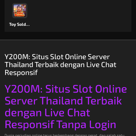
Toy Soldiers
Y200M: Situs Slot Online Server
Thailand Terbaik dengan Live Chat
Responsif
Y200M: Situs Slot Online
Server Thailand Terbaik
dengan Live Chat
Responsif Tanpa Login
Dunia perjudian online terus berkembang dengan pesat, dan salah satu