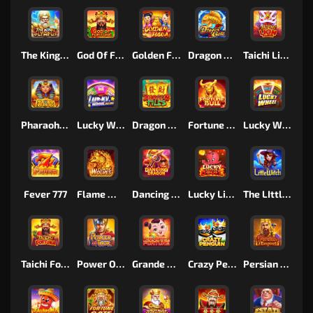
The King Of Olympus
God Of Fortune
Golden Fuwa
Dragon Gate
Taichi Lion Dance
Pharaoh Treasures
Lucky Wheel Deluxe
Dragon Tiles
Fortune Bull
Lucky Wheel
Fever 777
Flame Wolves
Dancing Dragon
Lucky Little Devil
The LIttle Witch
Taichi Fortuna
Power Of Thor
Grande Fortune
Crazy Penguin
Persian Empire