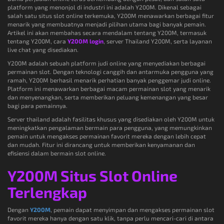
platform yang menonjol di industri ini adalah Y200M. Dikenal sebagai
salah satu situs slot online terkemuka, Y200M menawarkan berbagai fitur
menarik yang membuatnya menjadi pilihan utama bagi banyak pemain.
Artikel ini akan membahas secara mendalam tentang Y200M, termasuk
tentang Y200M, cara
Y200M login
, server Thailand Y200M, serta layanan
live chat yang disediakan.
Y200M adalah sebuah platform judi online yang menyediakan berbagai
permainan slot. Dengan teknologi canggih dan antarmuka pengguna yang
ramah, Y200M berhasil menarik perhatian banyak penggemar judi online.
Platform ini menawarkan berbagai macam permainan slot yang menarik
dan menyenangkan, serta memberikan peluang kemenangan yang besar
bagi para pemainnya.
Server thailand adalah fasilitas khusus yang disediakan oleh Y200M untuk
meningkatkan pengalaman bermain para pengguna, yang memungkinkan
pemain untuk mengakses permainan favorit mereka dengan lebih cepat
dan mudah. Fitur ini dirancang untuk memberikan kenyamanan dan
efisiensi dalam bermain slot online.
Y200M Situs Slot Online
Terlengkap
Dengan
Y200M
, pemain dapat menyimpan dan mengakses permainan slot
favorit mereka hanya dengan satu klik, tanpa perlu mencari-cari di antara