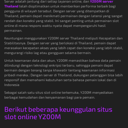
Server adalah jantung dari setiap layanan online, dan
Y200M server
Thailand
telah dioptimalkan untuk memberikan performa terbaik bagi
pengguna di wilayah tersebut. Dengan server yang ditempatkan di
Thailand, pemain dapat menikmati permainan dengan latensi yang sangat
rendah dan koneksi yang stabil. Ini sangat penting untuk permainan slot
online di mana respons waktu nyata dapat mempengaruhi hasil
permainan.
Keuntungan menggunakan Y200M server Thailand meliputi Kecepatan dan
Stabilitasnya. Dengan server yang berlokasi di Thailand, pemain dapat
merasakan kecepatan akses yang lebih cepat dan koneksi yang lebih stabil,
mengurangi risiko lag atau gangguan selama bermain.
Untuk keamanan data dan akun, Y200M memastikan bahwa data pemain
dilindungi dengan teknologi enkripsi terbaru, sehingga pemain dapat
bermain dengan tenang tanpa khawatir tentang keamanan informasi
pribadi mereka.: Dengan server di Thailand, dukungan pelanggan bisa lebih
responsif dan memahami kebutuhan serta bahasa pemain lokal dan di
Indonesia
Sebagai salah satu situs slot online terkemuka, Y200M menyediakan
berbagai kemudahan dan kenyamanan bagi para pemain.
Berikut beberapa keunggulan situs
slot online Y200M