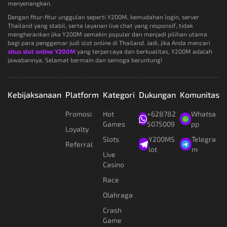
menyenangkan.
Dengan fitur-fitur unggulan seperti Y200M, kemudahan login, server
Thailand yang stabil, serta layanan live chat yang responsif, tidak
mengherankan jika Y200M semakin populer dan menjadi pilihan utama
bagi para penggemar judi slot online di Thailand. Jadi, jika Anda mencari
situs slot online Y200M
yang terpercaya dan berkualitas, Y200M adalah
jawabannya. Selamat bermain dan semoga beruntung!
Kebijaksanaan
Platform
Kategori
Dukungan
Komunitas
Promosi
Hot
+628782
Whatsa
Games
5075009
pp
Loyalty
Slots
Y200MS
Telegra
Referral
lot
m
Live
Casino
Race
Olahraga
Crash
Game