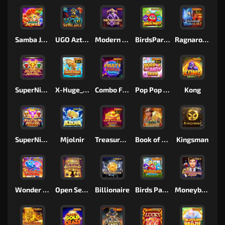
Samba Jewel
UGO Aztec Gold
Modern Gods
BirdsParty
Ragnarok : Thor VS Loki
SuperNiubi
X-Huge_Fishin' Fever X-Huge
Combo Fruity Bonanza Combo
Pop Pop Candy 1000
Kong
SuperNiubiDeluxe
Mjolnir
TreasureBowl
Book of Mystery
Kingsman
Wonder Elephant
Open Sesame
Billionaire
Birds Party Deluxe
Moneybags Man