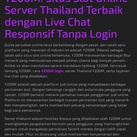
Server Thailand Terbaik
dengan Live Chat
Responsif Tanpa Login
Dunia perjudian online terus berkembang dengan pesat, dan salah satu
platform yang menonjol di industri ini adalah Y200M. Dikenal sebagai
salah satu situs slot online terkemuka, Y200M menawarkan berbagai fitur
menarik yang membuatnya menjadi pilihan utama bagi banyak pemain.
Artikel ini akan membahas secara mendalam tentang Y200M, termasuk
tentang Y200M, cara
Y200M login
, server Thailand Y200M, serta layanan
live chat yang disediakan.
Y200M adalah sebuah platform judi online yang menyediakan berbagai
permainan slot. Dengan teknologi canggih dan antarmuka pengguna yang
ramah, Y200M berhasil menarik perhatian banyak penggemar judi online.
Platform ini menawarkan berbagai macam permainan slot yang menarik
dan menyenangkan, serta memberikan peluang kemenangan yang besar
bagi para pemainnya.
Server thailand adalah fasilitas khusus yang disediakan oleh Y200M untuk
meningkatkan pengalaman bermain para pengguna, yang memungkinkan
pemain untuk mengakses permainan favorit mereka dengan lebih cepat
dan mudah. Fitur ini dirancang untuk memberikan kenyamanan dan