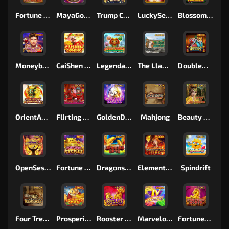
Fortune Treasure
MayaGoldCrazy
Trump Card
LuckySeven
Blossom of Wealth
Moneybags Man 2
CaiShen Coming
Legendary5
The Llama Adventure
DoubleWilds
OrientAnimals
Flirting Scholar Tang
GoldenDisco
Mahjong
Beauty And The Kingdom
OpenSesameII
Fortune Neko
DragonsGate
Elemental Link Fire
Spindrift
Four Treasures
Prosperity Tiger
Rooster In Love
MarvelousIV
FortuneHorse