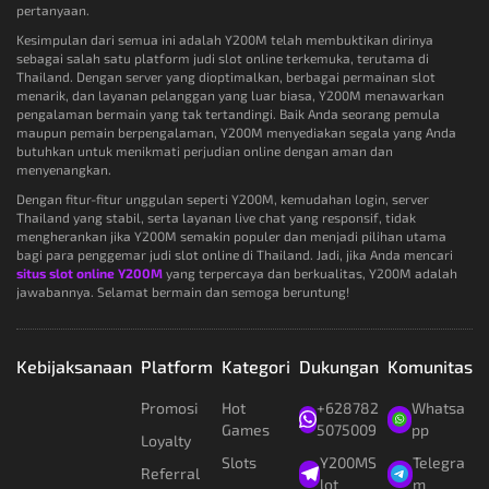
pertanyaan.
Kesimpulan dari semua ini adalah Y200M telah membuktikan dirinya
sebagai salah satu platform judi slot online terkemuka, terutama di
Thailand. Dengan server yang dioptimalkan, berbagai permainan slot
menarik, dan layanan pelanggan yang luar biasa, Y200M menawarkan
pengalaman bermain yang tak tertandingi. Baik Anda seorang pemula
maupun pemain berpengalaman, Y200M menyediakan segala yang Anda
butuhkan untuk menikmati perjudian online dengan aman dan
menyenangkan.
Dengan fitur-fitur unggulan seperti Y200M, kemudahan login, server
Thailand yang stabil, serta layanan live chat yang responsif, tidak
mengherankan jika Y200M semakin populer dan menjadi pilihan utama
bagi para penggemar judi slot online di Thailand. Jadi, jika Anda mencari
situs slot online Y200M
yang terpercaya dan berkualitas, Y200M adalah
jawabannya. Selamat bermain dan semoga beruntung!
Kebijaksanaan
Platform
Kategori
Dukungan
Komunitas
Promosi
Hot
+628782
Whatsa
Games
5075009
pp
Loyalty
Slots
Y200MS
Telegra
Referral
lot
m