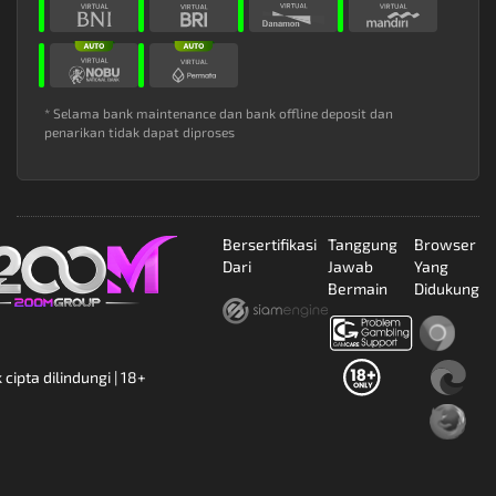
* Selama bank maintenance dan bank offline deposit dan
penarikan tidak dapat diproses
Bersertifikasi
Tanggung
Browser
Dari
Jawab
Yang
Bermain
Didukung
ipta dilindungi | 18+