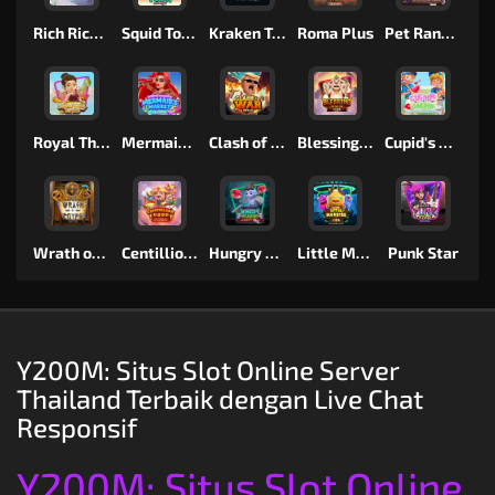
Rich Rich Water
Squid Toon
Kraken Treasure
Roma Plus
Pet Ranger
Royal Thai Dessert
Mermaid's Market
Clash of War
Blessing of the Ox
Cupid's Garden
Wrath of Egypt
Centillion Gods
Hungry Krahung
Little Monster
Punk Star
Y200M: Situs Slot Online Server
Thailand Terbaik dengan Live Chat
Responsif
Y200M: Situs Slot Online