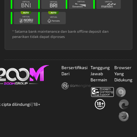
* Selama bank maintenance dan bank offline deposit dan
penarikan tidak dapat diproses
Bersertifikasi
Tanggung
Browser
Dari
Jawab
Yang
Bermain
Didukung
ipta dilindungi | 18+