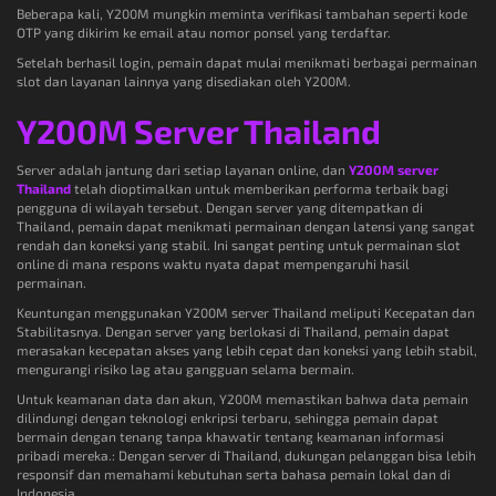
Beberapa kali, Y200M mungkin meminta verifikasi tambahan seperti kode
OTP yang dikirim ke email atau nomor ponsel yang terdaftar.
Setelah berhasil login, pemain dapat mulai menikmati berbagai permainan
slot dan layanan lainnya yang disediakan oleh Y200M.
Y200M Server Thailand
Server adalah jantung dari setiap layanan online, dan
Y200M server
Thailand
telah dioptimalkan untuk memberikan performa terbaik bagi
pengguna di wilayah tersebut. Dengan server yang ditempatkan di
Thailand, pemain dapat menikmati permainan dengan latensi yang sangat
rendah dan koneksi yang stabil. Ini sangat penting untuk permainan slot
online di mana respons waktu nyata dapat mempengaruhi hasil
permainan.
Keuntungan menggunakan Y200M server Thailand meliputi Kecepatan dan
Stabilitasnya. Dengan server yang berlokasi di Thailand, pemain dapat
merasakan kecepatan akses yang lebih cepat dan koneksi yang lebih stabil,
mengurangi risiko lag atau gangguan selama bermain.
Untuk keamanan data dan akun, Y200M memastikan bahwa data pemain
dilindungi dengan teknologi enkripsi terbaru, sehingga pemain dapat
bermain dengan tenang tanpa khawatir tentang keamanan informasi
pribadi mereka.: Dengan server di Thailand, dukungan pelanggan bisa lebih
responsif dan memahami kebutuhan serta bahasa pemain lokal dan di
Indonesia