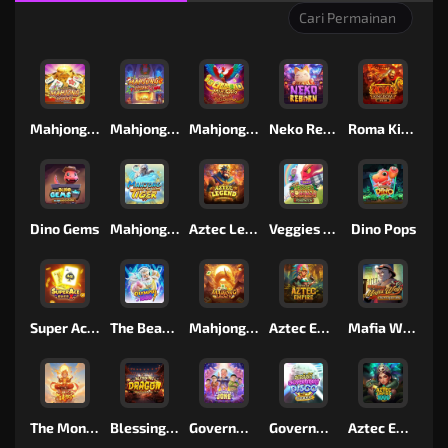
Mahjong Legend
Mahjong Legend Xmas
Mahjong of the Phoenix
Neko Reborn
Roma Kingdom
Dino Gems
Mahjong of the White Tiger
Aztec Legend
Veggies Bonanza
Dino Pops
Super Ace X
The Beat of Olympus 1000
Mahjong Legacy
Aztec Empire
Mafia Ways
The Monkey King
Blessing of the Dragon
Government Joke
Government Disco
Aztec Empire 1000