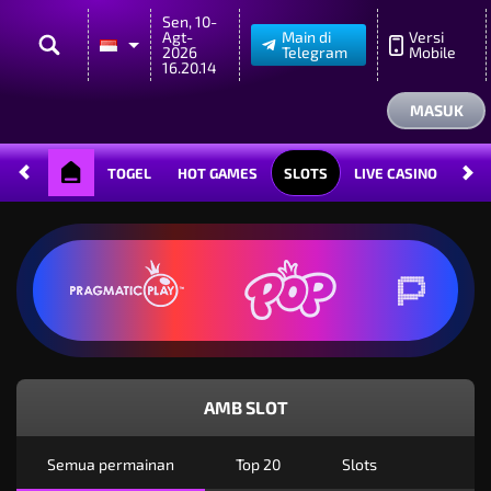
Sen, 10-
Agt-
Main di
Versi
2026
Telegram
Mobile
16.20.14
MASUK
TOGEL
HOT GAMES
SLOTS
LIVE CASINO
RAC
AMB SLOT
Semua permainan
Top 20
Slots