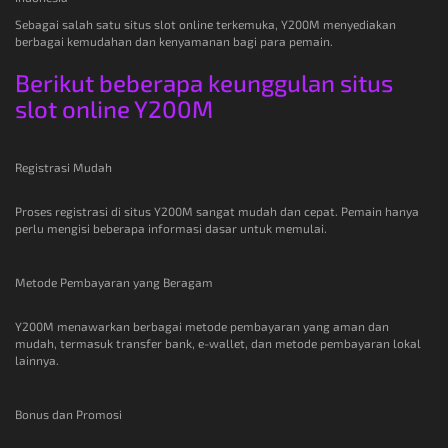
Sebagai salah satu situs slot online terkemuka, Y200M menyediakan
berbagai kemudahan dan kenyamanan bagi para pemain.
Berikut beberapa keunggulan situs
slot online Y200M
Registrasi Mudah
Proses registrasi di situs Y200M sangat mudah dan cepat. Pemain hanya
perlu mengisi beberapa informasi dasar untuk memulai.
Metode Pembayaran yang Beragam
Y200M menawarkan berbagai metode pembayaran yang aman dan
mudah, termasuk transfer bank, e-wallet, dan metode pembayaran lokal
lainnya.
Bonus dan Promosi